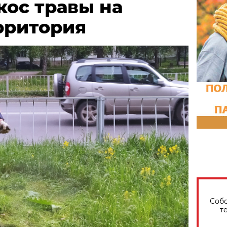
кос травы на
рритория
Собо
т