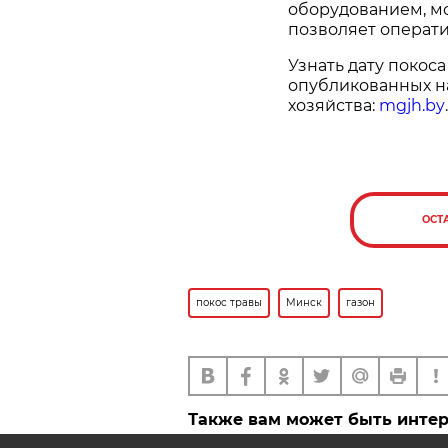
оборудованием, мо
позволяет операт
Узнать дату покоса
опубликованных н
хозяйства:
mgjh.by
.
ОСТ
покос травы
Минск
газон
Также вам может быть инте
До какого времени можно 