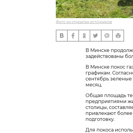
Фото из открытых источников
В Минске продолжа
задействованы бо
В Минске покос г
графикам. Согласн
сентябрь зеленые 
месяц.
Общая площадь т
предприятиями жи
столицы, составляе
привлекают более
подготовку.
Для покоса испол