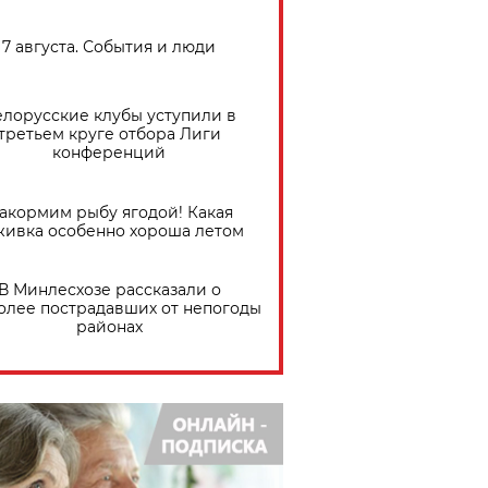
7 августа. События и люди
елорусские клубы уступили в
третьем круге отбора Лиги
конференций
акормим рыбу ягодой! Какая
живка особенно хороша летом
В Минлесхозе рассказали о
олее пострадавших от непогоды
районах