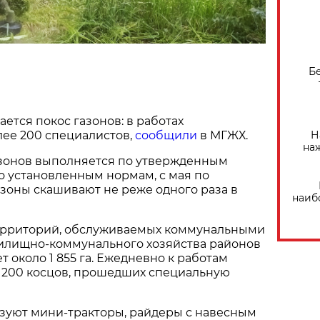
Б
ется покос газонов: в работах
Н
лее 200 специалистов,
сообщили
в МГЖХ.
на
азонов выполняется по утвержденным
о установленным нормам, с мая по
зоны скашивают не реже одного раза в
наиб
ерриторий, обслуживаемых коммунальными
лищно-коммунального хозяйства районов
т около 1 855 га. Ежедневно к работам
 200 косцов, прошедших специальную
ьзуют мини-тракторы, райдеры с навесным