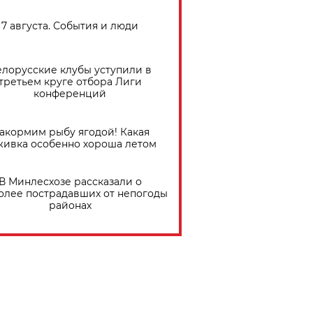
7 августа. События и люди
елорусские клубы уступили в
третьем круге отбора Лиги
конференций
акормим рыбу ягодой! Какая
живка особенно хороша летом
В Минлесхозе рассказали о
олее пострадавших от непогоды
районах