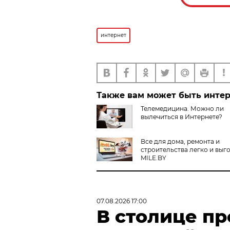
интернет
Также вам может быть инте
Телемедицина. Можно ли
вылечиться в Интернете?
Все для дома, ремонта и
строительства легко и выг
MILE.BY
07.08.2026 17:00
В столице п