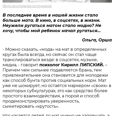
Фото из открытых источников
В
последнее время в
нашей жизни стало
больше мата. В кино, в соцсетях, в жизни.
Неужели ругаться матом стало модно?
Не
хочу, чтобы мой ребенок начал ругаться…
Ольга, Орша
- Можно сказать, «мода» на мат в определенных
кругах была всегда, но сейчас он стал чаще
транслироваться везде: в соцсетях, музыке,
медиа, - говорит
психолог Кирилл ЛИПСКИЙ.
–
Причем чем сильнее подавляется брань, тем
привлекательнее она становится для молодежи
как способ бунта против социальных норм. Мат
уже не шокирует, но остаётся маркером «своих» в
некоторых субкультурах, это как средство более
простого взаимодействия, а порой и способ
продемонстрировать уверенность,
сымитировать «крутость».
Что касается детей, то мат нужно не запрещать, а