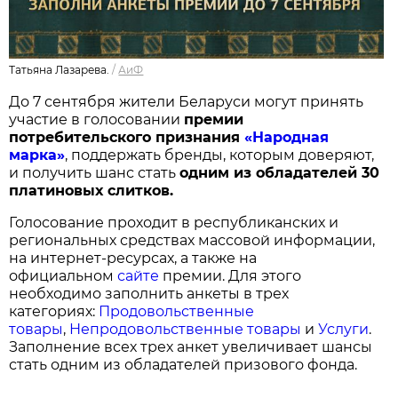
Татьяна Лазарева.
/
АиФ
До 7 сентября жители Беларуси могут принять
участие в голосовании
п
ремии
потребительского признания
«Народная
марка»
, поддержать бренды, которым доверяют,
и получить шанс стать
одним из обладателей 30
платиновых слитков.
Голосование проходит в республиканских и
региональных средствах массовой информации,
на интернет-ресурсах, а также на
официальном
сайте
премии. Для этого
необходимо заполнить анкеты в трех
категориях:
Продовольственные
товары
,
Непродовольственные товары
и
Услуги
.
Заполнение всех трех анкет увеличивает шансы
стать одним из обладателей призового фонда.