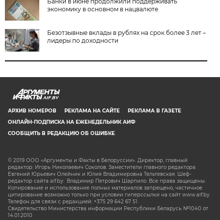
Банки в июне продолжили поддерживать
экономику в основном в нацвалюте
Безотзывные вклады в рублях на срок более 3 лет –
лидеры по доходности
AIF.BY
АРХИВ НОМЕРОВ
РЕКЛАМА НА САЙТЕ
РЕКЛАМА В ГАЗЕТЕ
ОНЛАЙН-ПОДПИСКА НА ЕЖЕНЕДЕЛЬНИК АИФ
СООБЩИТЬ В РЕДАКЦИЮ ОБ ОШИБКЕ
© 2019 ООО «Аргументы и Факты в Белоруссии». Директор, главный
редактор: Игорь Николаевич Соколов. Заместители главного редактора:
Евгений Юрьевич Олейник и Юлия Владимировна Тельтевская. Шеф-
редактор сайта aif.by: Владимир Петрович Шарпило. Все права защищены.
Копирование и использование полных материалов запрещено, частичное
цитирование возможно только при условии гиперссылки на сайт www.aif.by.
Телефон для связи с редакцией: +375 29 642 67 51.
Свидетельство Министерства информации Республики Беларусь №1040 от
14.01.2010