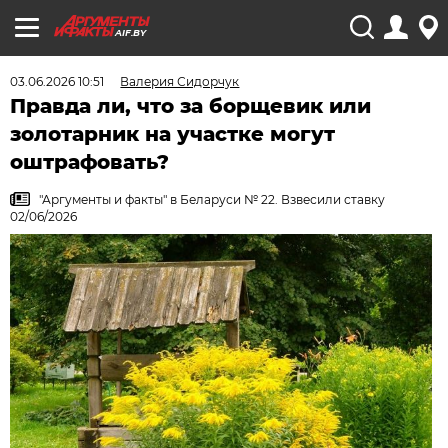
AIF.BY
03.06.2026 10:51
Валерия Сидорчук
Правда ли, что за борщевик или
золотарник на участке могут
оштрафовать?
"Аргументы и факты" в Беларуси № 22. Взвесили ставку
02/06/2026