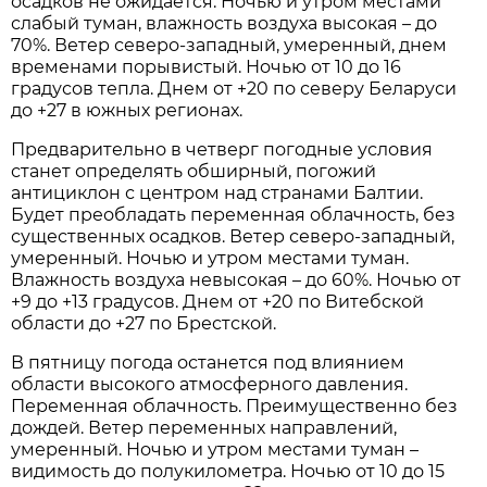
осадков не ожидается. Ночью и утром местами
слабый туман, влажность воздуха высокая – до
70%. Ветер северо-западный, умеренный, днем
временами порывистый. Ночью от 10 до 16
градусов тепла. Днем от +20 по северу Беларуси
до +27 в южных регионах.
Предварительно в четверг погодные условия
станет определять обширный, погожий
антициклон с центром над странами Балтии.
Будет преобладать переменная облачность, без
существенных осадков. Ветер северо-западный,
умеренный. Ночью и утром местами туман.
Влажность воздуха невысокая – до 60%. Ночью от
+9 до +13 градусов. Днем от +20 по Витебской
области до +27 по Брестской.
В пятницу погода останется под влиянием
области высокого атмосферного давления.
Переменная облачность. Преимущественно без
дождей. Ветер переменных направлений,
умеренный. Ночью и утром местами туман –
видимость до полукилометра. Ночью от 10 до 15