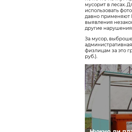
мусорит в лесах.
использовать фото
давно применяют 
выявления незакон
другие нарушения
За мусор, выброше
административная о
физлицам за это г
руб.).
Нужно ли пла