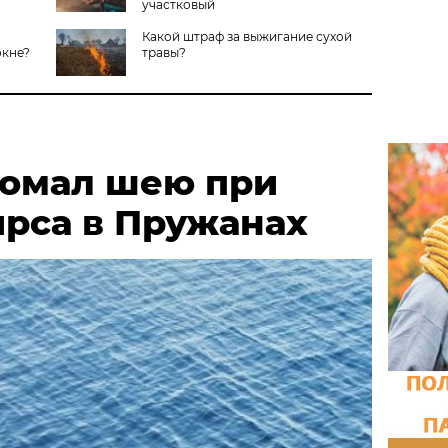
участковый
Какой штраф за выжигание сухой
окне?
травы?
омал шею при
ирса в Пружанах