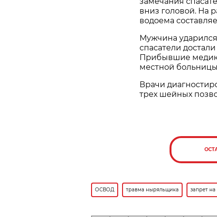
замечания спасате
вниз головой. На 
водоема составляе
Мужчина ударился
спасатели достали
Прибывшие медики
местной больницы
Врачи диагностир
трех шейных позво
ОСТ
ОСВОД
травма ныряльщика
запрет на