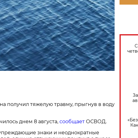
С
четв
За
ав
а получил тяжелую травму, прыгнув в воду
«Без
илось днем 8 августа,
сообщает
ОСВОД.
Как
упреждающие знаки и неоднократные