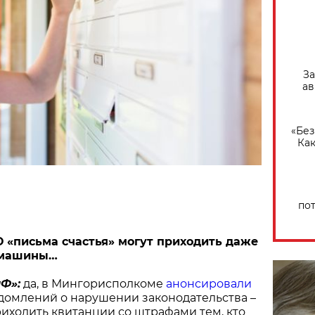
За
ав
«Без
Как
по
 «письма счастья» могут приходить даже
т машины…
Ф»:
да, в Мингорисполкоме
анонсировали
домлений о нарушении законодательства –
риходить квитанции со штрафами тем, кто