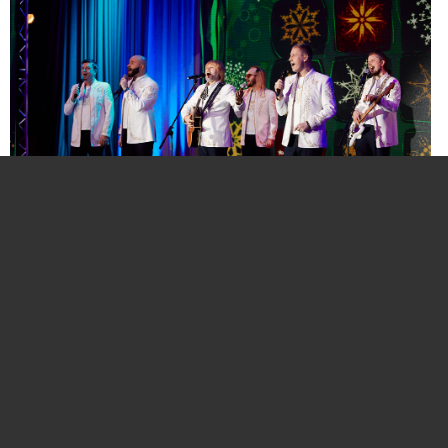
Нажмите для увеличения. Фото:
АиФ
Компании и бренды, которые по итогам
народного голосования станут победителями,
призерами и финалистами премии «Народная
марка», получат широкое освещение в
республиканских и региональных средствах
массовой информации. Торжественная
церемония награждения состоится в начале
декабря в Национальной библиотеке Беларуси.