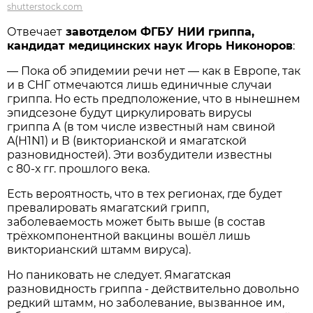
shutterstock.com
Отвечает
завотделом ФГБУ НИИ гриппа,
кандидат медицинских наук Игорь Никоноров
:
— Пока об эпидемии речи нет — как в Европе, так
и в СНГ отмечаются лишь единичные случаи
гриппа. Но есть предположение, что в нынешнем
эпидсезоне будут циркулировать вирусы
гриппа А (в том числе известный нам свиной
A(H1N1) и В (викторианской и ямагатской
разновидностей). Эти возбудители известны
с 80-х гг. прошлого века.
Есть вероятность, что в тех регионах, где будет
превалировать ямагатский грипп,
заболеваемость может быть выше (в состав
трёхкомпонентной вакцины вошёл лишь
викторианский штамм вируса).
Но паниковать не следует. Ямагатская
разновидность гриппа - действительно довольно
редкий штамм, но заболевание, вызванное им,