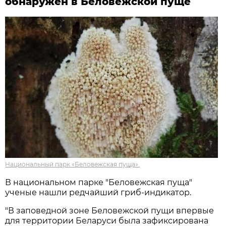
обнаружен в Беловежской пуще
Национальный парк «Беловежская пуща».
В национальном парке "Беловежская пуща"
ученые нашли редчайший гриб-индикатор.
"В заповедной зоне Беловежской пущи впервые
для территории Беларуси была зафиксирована