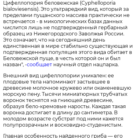
Цифеллопория беловежская (Cyphelloporia
bialoviesensis). Это ультраредкий вид, который за
пределами пущанского массива практически не
встречается - в микологических базах данных
числится лишь не подтвержденный гербарный
образец из Нижегородского Заволжья России.
Это означает, что на сегодняшний день
единственная в мире стабильно существующая и
подтвержденная популяция этого вида обитает в
Беловежской пуще, в честь которой он и был
назван", -
сообщает
научный отдел нацпарка.
Внешний вид цифеллопории уникален: ее
плодовые тела напоминают застывшее в
древесине молочное кружево или окаменевшую
морскую пену. Тысячи миниатюрных трубчатых
воронок теснятся на гниющей древесине,
образуя бело-кремовые наросты. Каждая такая
воронка достигает в длину до сантиметра. В
молодом возрасте субстрат под ними кажется
полупрозрачным и восковидно-студенистым.
Главная особенность найденного гриба — его