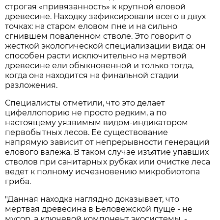
строгая «привязанность» к крупной еловой
древесине. Находку зафиксировали всего в двух
точках: на старом еловом пне и на сильно
сгнившем поваленном стволе. Это говорит о
жесткой экологической специализации вида: он
способен расти исключительно на мертвой
древесине ели обыкновенной и только тогда,
когда она находится на финальной стадии
разложения.
Специалисты отметили, что это делает
цифеллопорию не просто редким, а по
настоящему уязвимым видом-индикатором
первобытных лесов. Ее существование
напрямую зависит от непрерывности генераций
елового валежа. В таком случае изъятие упавших
стволов при санитарных рубках или очистке леса
ведет к полному исчезновению микробиотопа
гриба.
"Данная находка наглядно доказывает, что
мертвая древесина в Беловежской пуще - не
мусор, а ключевой компонент экосистемы, -