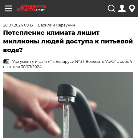
AIF.BY
28.07.2024 09:13
Василий Первунин
Потепление климата лишит
миллионы людей доступа к питьевой
воде?
"Аргументы и факты" в Беларуси № 31. Возьмите "АиФ" с собой
на отдых 30/07/2024