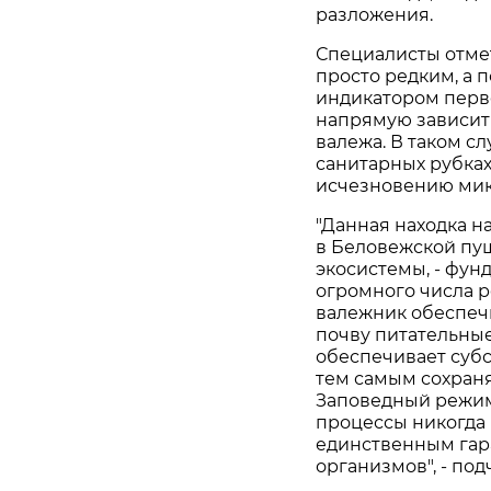
разложения.
Специалисты отмет
просто редким, а 
индикатором перв
напрямую зависит
валежа. В таком с
санитарных рубках
исчезновению мик
"Данная находка н
в Беловежской пущ
экосистемы, - фун
огромного числа 
валежник обеспечи
почву питательные
обеспечивает суб
тем самым сохран
Заповедный режим
процессы никогда 
единственным гар
организмов", - по