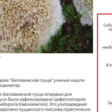
Собо
т
наиб
.
В 
арке "Беловежская пуща" ученые нашли
ндикатор.
не Беловежской пущи впервые для
уси была зафиксирована Цифеллопория
Б
lloporia bialoviesensis). Это ультраредкий
ределами пущанского массива практически