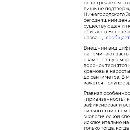
не встречается - 
лишь не подтверж
Нижегородского За
сегодняшний день
существующая и п
обитает в Беловеж
назван", -
сообщает
Внешний вид цифе
напоминают засты
окаменевшую морс
воронок теснятся 
кремовые наросты.
до сантиметра. В 
кажется полупроз
Главная особеннос
«привязанность» к
зафиксировали всег
сильно сгнившем п
экологической спе
исключительно на
только тогда, когд