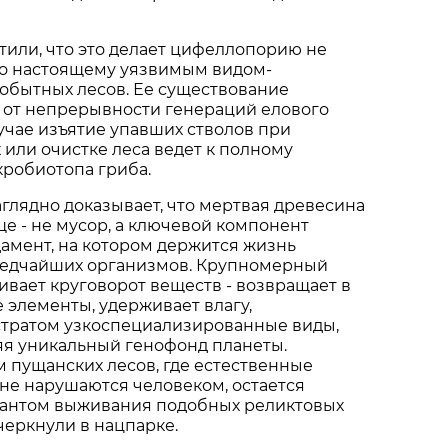
или, что это делает цифеллопорию не
по настоящему уязвимым видом-
обытных лесов. Ее существование
 от непрерывности генераций елового
лучае изъятие упавших стволов при
 или очистке леса ведет к полному
робиотопа гриба.
аглядно доказывает, что мертвая древесина
е - не мусор, а ключевой компонент
дамент, на котором держится жизнь
редчайших организмов. Крупномерный
вает круговорот веществ - возвращает в
 элементы, удерживает влагу,
стратом узкоспециализированные виды,
яя уникальный генофонд планеты.
 пущанских лесов, где естественные
не нарушаются человеком, остается
антом выживания подобных реликтовых
дчеркнули в нацпарке.