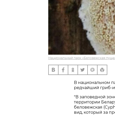
Национальный парк «Беловежская пуща»
В национальном п
редчайший гриб-и
"В заповедной зо
территории Белар
беловежская (Cyphe
вид, который за п