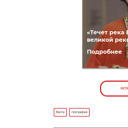
«Течет река 
великой рек
Подробнее
ОСТ
Волга
география