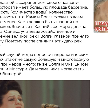
главной с сохранением своего названия
 которая имеет большую площадь бас­сейна,
сть (количество воды), количество
ность и т. д. Кама и Волга схожи по всем
не менее Кама должна быть главной по
аков. Значит, и в Каспийское море должна
а. Однако, учитывая хозяйственное и
ение великой реки Волги, главной принято
аму. Поэтому после слияния этих двух рек
а.
ый случай, когда вопреки гидрологическим
 считают не самую большую и многоводную
 примеров много: те же Волга и Ока, Енисей
пи и Миссури. Да и сама Кама могла стать
й Вишерой.