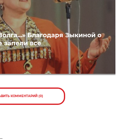
Волга...» Благодаря Зыкиной о
е запели все
АВИТЬ КОММЕНТАРИЙ (0)