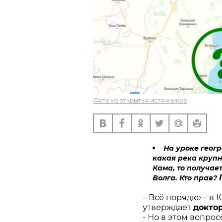
Фото из открытых источников
На уроке геогр
какая река крупн
Кама, то получает
Волга. Кто прав?
– Всё порядке – в 
утверждает
докто
- Но в этом вопро