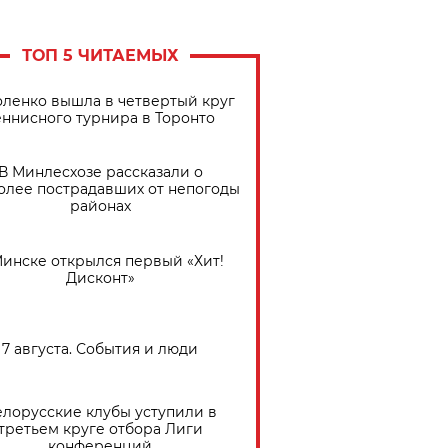
ТОП 5 ЧИТАЕМЫХ
ленко вышла в четвертый круг
еннисного турнира в Торонто
В Минлесхозе рассказали о
олее пострадавших от непогоды
районах
Минске открылся первый «Хит!
Дисконт»
7 августа. События и люди
елорусские клубы уступили в
третьем круге отбора Лиги
конференций