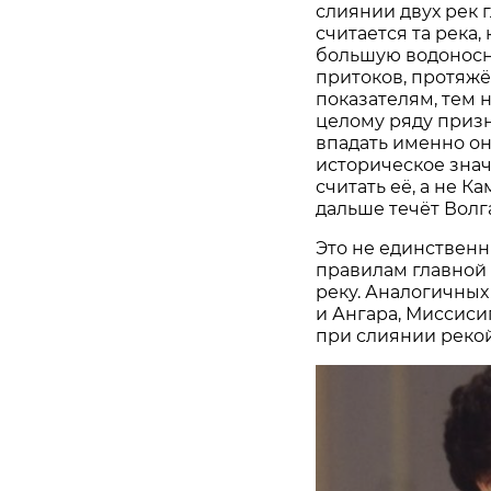
слиянии двух рек 
считается та река,
большую водоносно
притоков, протяжён
показателям, тем 
целому ряду призн
впадать именно он
историческое знач
считать её, а не К
дальше течёт Волг
Это не единственн
правилам главной
реку. Аналогичных
и Ангара, Миссиси
при слиянии реко