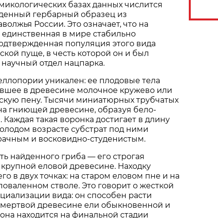
в микологических базах данных числится
денный гербарный образец из
волжья России. Это означает, что на
 единственная в мире стабильно
одтвержденная популяция этого вида
ской пуще, в честь которой он и был
научный отдел нацпарка.
ллопории уникален: ее плодовые тела
вшее в древесине молочное кружево или
кую пену. Тысячи миниатюрных трубчатых
на гниющей древесине, образуя бело-
 Каждая такая воронка достигает в длину
молодом возрасте субстрат под ними
рачным и восковидно-студенистым.
ть найденного гриба — его строгая
 крупной еловой древесине. Находку
о в двух точках: на старом еловом пне и на
оваленном стволе. Это говорит о жесткой
циализации вида: он способен расти
 мертвой древесине ели обыкновенной и
а она находится на финальной стадии