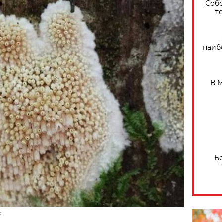
Собо
т
наиб
В 
Б
.