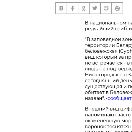
В национальном п
редчайший гриб-и
"В заповедной зо
территории Белар
беловежская (Cyphe
вид, который за п
не встречается - 
лишь не подтверж
Нижегородского За
сегодняшний день
существующая и п
обитает в Беловеж
назван", -
сообщает
Внешний вид цифе
напоминают засты
окаменевшую морс
воронок теснятся 