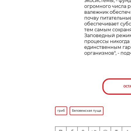
экосистемы, - фун
огромного числа 
валежник обеспечи
почву питательные
обеспечивает суб
тем самым сохран
Заповедный режим
процессы никогда 
единственным гар
организмов", - по
ОСТ
гриб
Беловежская пуща