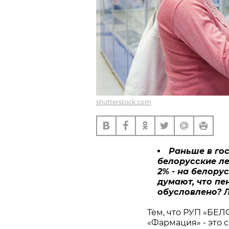
shutterstock.com
Раньше в го
белорусские ле
2% - на белорус
думают, что пе
обусловлено? Л
Тем, что РУП «БЕ
«Фармация» - это 