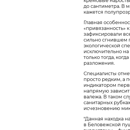
кремовые наросты.
до сантиметра. В 
кажется полупроз
Главная особеннос
«привязанность» к
зафиксировали всег
сильно сгнившем п
экологической спе
исключительно на
только тогда, когд
разложения.
Специалисты отмет
просто редким, а 
индикатором перв
напрямую зависит
валежа. В таком с
санитарных рубках
исчезновению мик
"Данная находка н
в Беловежской пущ