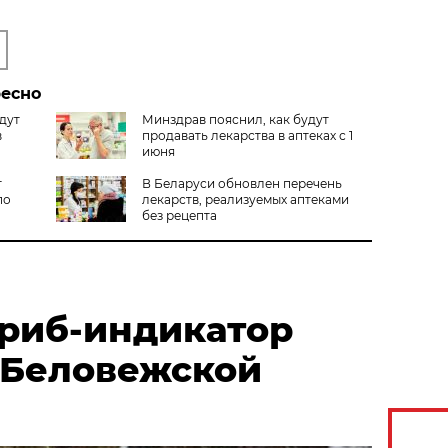
ресно
дут
Минздрав пояснил, как будут
в
продавать лекарства в аптеках с 1
июня
т
В Беларуси обновлен перечень
по
лекарств, реализуемых аптеками
без рецепта
риб-индикатор
 Беловежской