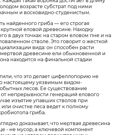
 Каждая такая воронка достигает в длину
молодом возрасте субстрат под ними
рачным и восковидно-студенистым.
ть найденного гриба — его строгая
 крупной еловой древесине. Находку
о в двух точках: на старом еловом пне и на
оваленном стволе. Это говорит о жесткой
циализации вида: он способен расти
 мертвой древесине ели обыкновенной и
а она находится на финальной стадии
или, что это делает цифеллопорию не
по настоящему уязвимым видом-
обытных лесов. Ее существование
 от непрерывности генераций елового
лучае изъятие упавших стволов при
 или очистке леса ведет к полному
робиотопа гриба.
аглядно доказывает, что мертвая древесина
е - не мусор, а ключевой компонент