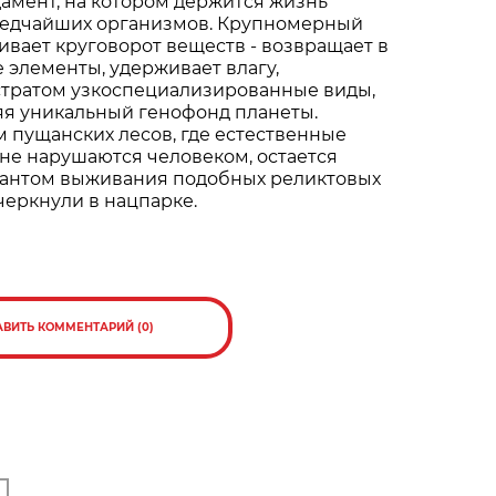
дамент, на котором держится жизнь
редчайших организмов. Крупномерный
вает круговорот веществ - возвращает в
 элементы, удерживает влагу,
стратом узкоспециализированные виды,
яя уникальный генофонд планеты.
 пущанских лесов, где естественные
не нарушаются человеком, остается
антом выживания подобных реликтовых
дчеркнули в нацпарке.
АВИТЬ КОММЕНТАРИЙ (0)