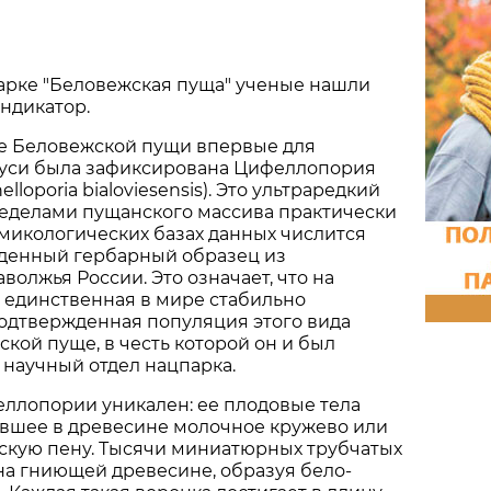
арке "Беловежская пуща" ученые нашли
ндикатор.
не Беловежской пущи впервые для
уси была зафиксирована Цифеллопория
lloporia bialoviesensis). Это ультраредкий
ределами пущанского массива практически
в микологических базах данных числится
денный гербарный образец из
волжья России. Это означает, что на
 единственная в мире стабильно
одтвержденная популяция этого вида
ской пуще, в честь которой он и был
научный отдел нацпарка.
ллопории уникален: ее плодовые тела
вшее в древесине молочное кружево или
кую пену. Тысячи миниатюрных трубчатых
на гниющей древесине, образуя бело-