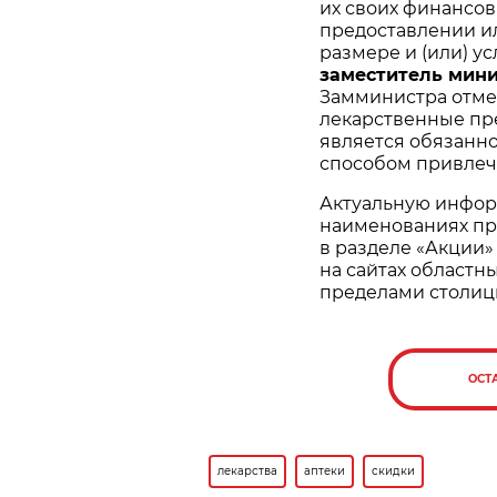
их своих финансо
предоставлении ил
размере и (или) у
заместитель мин
Замминистра отмет
лекарственные пр
является обязанно
способом привлеч
Актуальную инфор
наименованиях пр
в разделе «Акции» 
на сайтах областн
пределами столиц
ОСТ
лекарства
аптеки
скидки