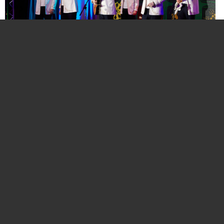
Нажмите для увеличения. Фото:
АиФ
Компании и бренды, которые по итогам
народного голосования станут победителями,
призерами и финалистами премии «Народная
Марка», получат широкое освещение в
республиканских и региональных средствах
массовой информации. Торжественная
церемония награждения состоится в начале
декабря в Национальной библиотеке Беларуси.
Телевизионная версия церемонии будет
традиционно транслироваться в прайм-тайм на
Восьмом телеканале в период новогодних и
рождественских праздников.