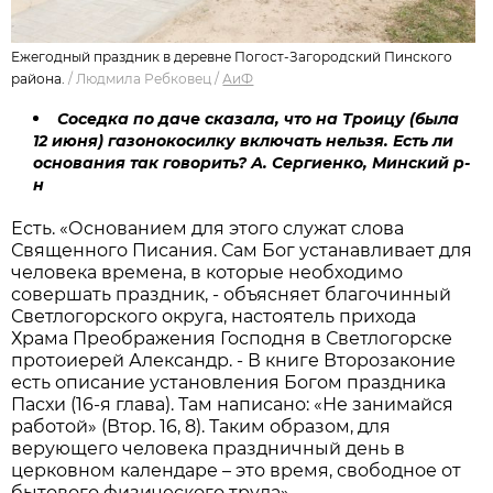
Ежегодный праздник в деревне Погост-Загородский Пинского
района.
/
Людмила Ребковец
/
АиФ
Соседка по даче сказала, что на Троицу (была
12 июня) газонокосилку включать нельзя. Есть ли
основания так говорить? А. Сергиенко, Минский р-
н
Есть. «Основанием для этого служат слова
Священного Писания. Сам Бог устанавливает для
человека времена, в которые необходимо
совершать праздник, - объясняет благочинный
Светлогорского округа, настоятель прихода
Храма Преображения Господня в Светлогорске
протоиерей Александр. - В книге Второзаконие
есть описание установления Богом праздника
Пасхи (16-я глава). Там написано: «Не занимайся
работой» (Втор. 16, 8). Таким образом, для
верующего человека праздничный день в
церковном календаре – это время, свободное от
бытового физического труда».