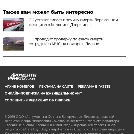
Также вам может быть интересно
СК устанавливает причину смерти беременной
женщины в больнице Дзержинска
СК проводит проверку по факту смерти
сотрудника МЧС на пожаре в Лиозно
AIF.BY
АРХИВ НОМЕРОВ
РЕКЛАМА НА САЙТЕ
РЕКЛАМА В ГАЗЕТЕ
ОНЛАЙН-ПОДПИСКА НА ЕЖЕНЕДЕЛЬНИК АИФ
СООБЩИТЬ В РЕДАКЦИЮ ОБ ОШИБКЕ
© 2019 ООО «Аргументы и Факты в Белоруссии». Директор, главный
редактор: Игорь Николаевич Соколов. Заместители главного редактора:
Евгений Юрьевич Олейник и Юлия Владимировна Тельтевская. Шеф-
редактор сайта aif.by: Владимир Петрович Шарпило. Все права защищены.
Копирование и использование полных материалов запрещено, частичное