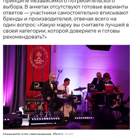
Нажмите для увеличения. Фото:
АиФ
/
Татьяна Лазарева.
Премия «Народная марка»
основана на
принципе независимого потребительского
выбора. В анкетах отсутствуют готовые варианты
ответов — участники самостоятельно вписывают
бренды и производителей, отвечая всего на
один вопрос: «Какую марку вы считаете лучшей в
своей категории, которой доверяете и готовы
рекомендовать?»