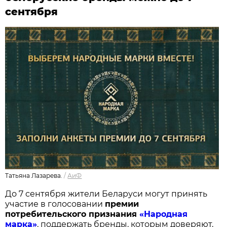
сентября
Татьяна Лазарева.
/
АиФ
До 7 сентября жители Беларуси могут принять
участие в голосовании
п
ремии
потребительского признания
«Народная
марка»
, поддержать бренды, которым доверяют,