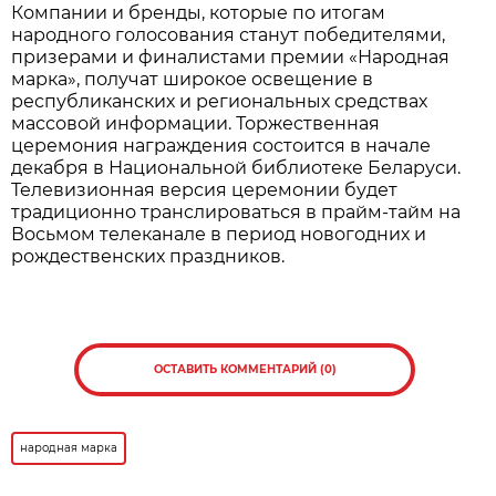
Нажмите для увеличения. Фото:
АиФ
Все участники, корректно заполнившие анкеты,
становятся претендентами на получение одного
из 30 платиновых слитков. Их обладатели будут
определены методом случайного отбора на
заседании наблюдательного совета премии, а
результаты будут опубликованы 16 сентября на
официальном
сайте
.