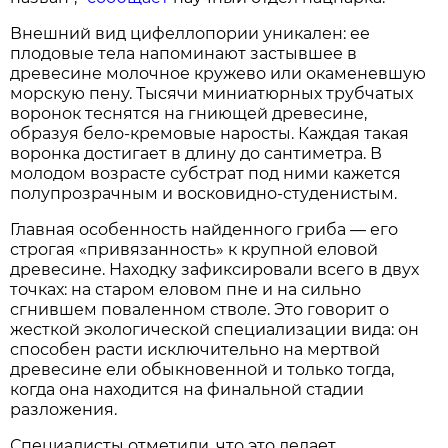
Внешний вид цифеллопории уникален: ее
плодовые тела напоминают застывшее в
древесине молочное кружево или окаменевшую
морскую пену. Тысячи миниатюрных трубчатых
воронок теснятся на гниющей древесине,
образуя бело-кремовые наросты. Каждая такая
воронка достигает в длину до сантиметра. В
молодом возрасте субстрат под ними кажется
полупрозрачным и восковидно-студенистым.
Главная особенность найденного гриба — его
строгая «привязанность» к крупной еловой
древесине. Находку зафиксировали всего в двух
точках: на старом еловом пне и на сильно
сгнившем поваленном стволе. Это говорит о
жесткой экологической специализации вида: он
способен расти исключительно на мертвой
древесине ели обыкновенной и только тогда,
когда она находится на финальной стадии
разложения.
Специалисты отметили, что это делает