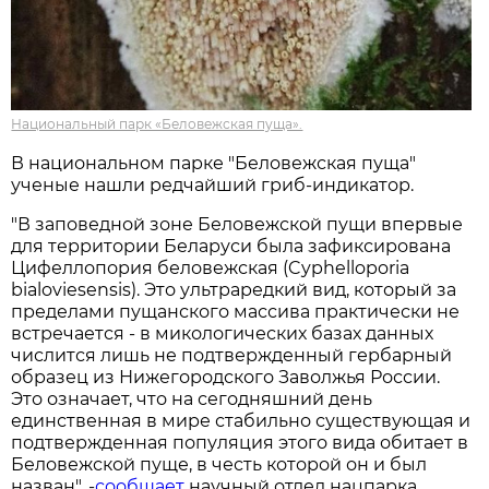
Национальный парк «Беловежская пуща».
В национальном парке "Беловежская пуща"
ученые нашли редчайший гриб-индикатор.
"В заповедной зоне Беловежской пущи впервые
для территории Беларуси была зафиксирована
Цифеллопория беловежская (Cyphelloporia
bialoviesensis). Это ультраредкий вид, который за
пределами пущанского массива практически не
встречается - в микологических базах данных
числится лишь не подтвержденный гербарный
образец из Нижегородского Заволжья России.
Это означает, что на сегодняшний день
единственная в мире стабильно существующая и
подтвержденная популяция этого вида обитает в
Беловежской пуще, в честь которой он и был
назван", -
сообщает
научный отдел нацпарка.