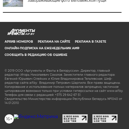
Завораживающие фото Беловежской пущи
AIF.BY
АРХИВ НОМЕРОВ
РЕКЛАМА НА САЙТЕ
РЕКЛАМА В ГАЗЕТЕ
ОНЛАЙН-ПОДПИСКА НА ЕЖЕНЕДЕЛЬНИК АИФ
СООБЩИТЬ В РЕДАКЦИЮ ОБ ОШИБКЕ
© 2019 ООО «Аргументы и Факты в Белоруссии». Директор, главный
редактор: Игорь Николаевич Соколов. Заместители главного редактора:
Евгений Юрьевич Олейник и Юлия Владимировна Тельтевская. Шеф-
редактор сайта aif.by: Владимир Петрович Шарпило. Все права защищены.
Копирование и использование полных материалов запрещено, частичное
цитирование возможно только при условии гиперссылки на сайт www.aif.by.
Телефон для связи с редакцией: +375 29 642 67 51.
Свидетельство Министерства информации Республики Беларусь №1040 от
14.01.2010
16+