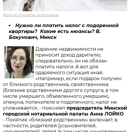
Фото из открытых источников
Нужно ли платить налог с подаренной
квартиры? Какие есть нюансы? В.
Бакунович, Минск
Дарение недвижимости не
приносит доход дарителю,
следовательно, он не обязан
платить налоги. А вот для
одаряемого ситуация иная.
«Например, если подарок получен
от близкого родственника, свойственника
(близкие родственники другого супруга, в том
числе умершего, объявленного умершим),
опекуна, попечителя и подопечного, налог не
уплачивается, - поясняет
председатель Минской
городской нотариальной палаты Анна ЛОЙКО
.
- Понятие «близкий родственник» включает, в
частности, родителей (усыновителей,
удочерителей), детей (в том числе усыновленных,