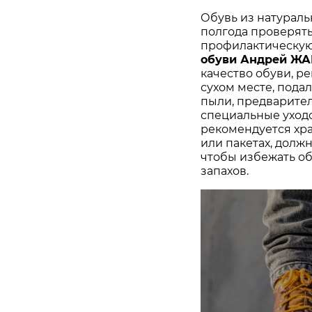
Обувь из натураль
полгода проверят
профилактическую
обуви Андрей Ж
качество обуви, р
сухом месте, пода
пыли, предварител
специальные уходо
рекомендуется хра
или пакетах, долж
чтобы избежать о
запахов.