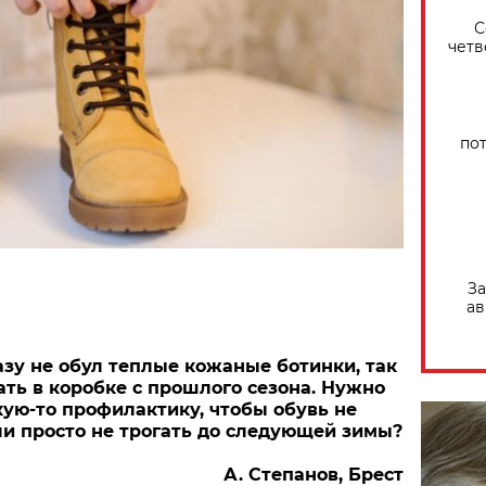
С
четв
по
За
ав
азу не обул теплые кожаные ботинки, так
ать в коробке с прошлого сезона. Нужно
кую-то профилактику, чтобы обувь не
ли просто не трогать до следующей зимы?
А. Степанов, Брест