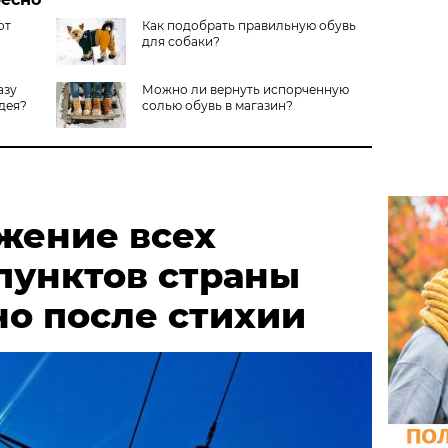
от
Как подобрать правильную обувь
для собаки?
азу
Можно ли вернуть испорченную
идея?
солью обувь в магазин?
жение всех
пунктов страны
но после стихии