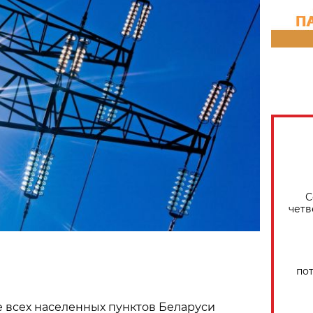
С
четв
по
 всех населенных пунктов Беларуси