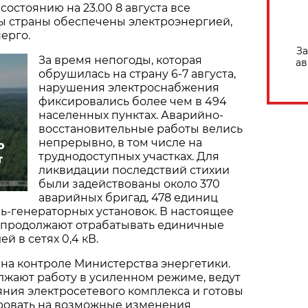
состоянию на 23.00 8 августа все
ы страны обеспечены электроэнергией,
ерго.
За
За время непогоды, которая
ав
обрушилась на страну 6-7 августа,
нарушения электроснабжения
фиксировались более чем в 494
населенных пунктах. Аварийно-
восстановительные работы велись
непрерывно, в том числе на
о
труднодоступных участках. Для
т
ликвидации последствий стихии
были задействованы около 370
аварийных бригад, 478 единиц
ль-генераторных установок. В настоящее
 продолжают отрабатывать единичные
й в сетях 0,4 кВ.
 на контроле Министерства энергетики.
лжают работу в усиленном режиме, ведут
ния электросетевого комплекса и готовы
ровать на возможные изменения