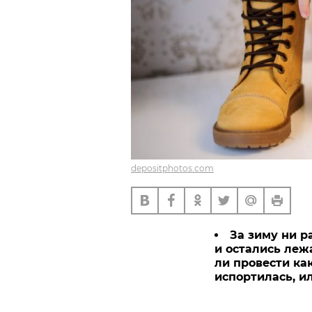
depositphotos.com
За зиму ни р
и остались леж
ли провести ка
испортилась, и