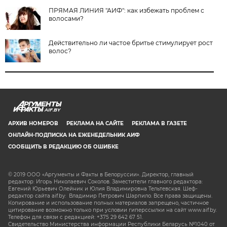
ПРЯМАЯ ЛИНИЯ "АИФ": как избежать проблем с
волосами?
Действительно ли частое бритье стимулирует рост
волос?
AIF.BY
АРХИВ НОМЕРОВ
РЕКЛАМА НА САЙТЕ
РЕКЛАМА В ГАЗЕТЕ
ОНЛАЙН-ПОДПИСКА НА ЕЖЕНЕДЕЛЬНИК АИФ
СООБЩИТЬ В РЕДАКЦИЮ ОБ ОШИБКЕ
© 2019 ООО «Аргументы и Факты в Белоруссии». Директор, главный
редактор: Игорь Николаевич Соколов. Заместители главного редактора:
Евгений Юрьевич Олейник и Юлия Владимировна Тельтевская. Шеф-
редактор сайта aif.by: Владимир Петрович Шарпило. Все права защищены.
Копирование и использование полных материалов запрещено, частичное
цитирование возможно только при условии гиперссылки на сайт www.aif.by.
Телефон для связи с редакцией: +375 29 642 67 51.
Свидетельство Министерства информации Республики Беларусь №1040 от