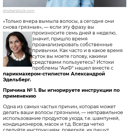
shutterstock.com
«Только вчера вымыла волосы, а сегодня они
снова грязные», — если эту фразу вы
произносите семь
дней в неделю,
значит, пришло время
проанализировать собственные
привычки. Как часто и в какое время
суток вы моете голову, какими
средствами пользуетесь? Истоки
проблемы "АиФ" нашел вместе с
парикмахером-стилистом Александрой
Эдельберг.
Причина № 1. Вы игнорируете инструкции по
применению
Одна из самых частых причин, которая может
делать ваши волосы грязными, — неправильное
использование продуктов ухода, т.е. шампуней,
кондиционеров, масок и т.д. Всегда четко
следуйте инструкциям, поверьте, их пишут