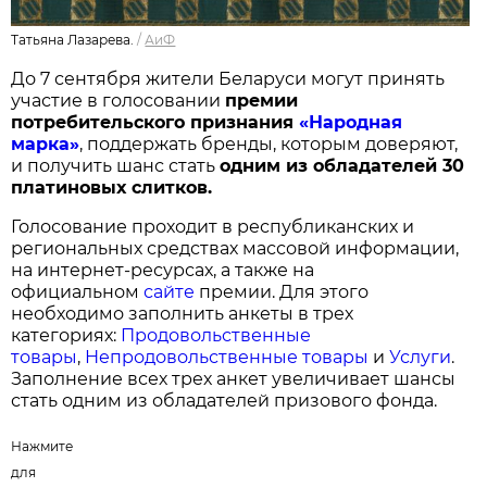
Татьяна Лазарева.
/
АиФ
До 7 сентября жители Беларуси могут принять
участие в голосовании
п
ремии
потребительского признания
«Народная
марка»
, поддержать бренды, которым доверяют,
и получить шанс стать
одним из обладателей 30
платиновых слитков.
Голосование проходит в республиканских и
региональных средствах массовой информации,
на интернет-ресурсах, а также на
официальном
сайте
премии. Для этого
необходимо заполнить анкеты в трех
категориях:
Продовольственные
товары
,
Непродовольственные товары
и
Услуги
.
Заполнение всех трех анкет увеличивает шансы
стать одним из обладателей призового фонда.
Нажмите
для