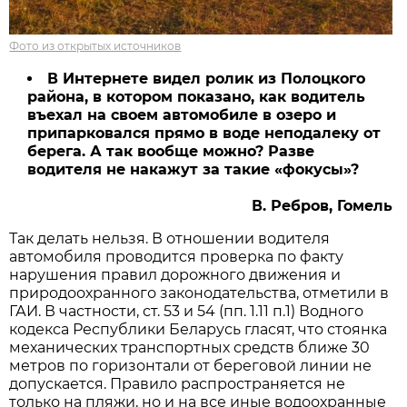
Фото из открытых источников
В Интернете видел ролик из Полоцкого
района, в котором показано, как водитель
въехал на своем автомобиле в озеро и
припарковался прямо в воде неподалеку от
берега. А так вообще можно? Разве
водителя не накажут за такие «фокусы»?
В. Ребров, Гомель
Так делать нельзя. В отношении водителя
автомобиля проводится проверка по факту
нарушения правил дорожного движения и
природоохранного законодательства, отметили в
ГАИ. В частности, ст. 53 и 54 (пп. 1.11 п.1) Водного
кодекса Республики Беларусь гласят, что стоянка
механических транспортных средств ближе 30
метров по горизонтали от береговой линии не
допускается. Правило распространяется не
только на пляжи, но и на все иные водоохранные