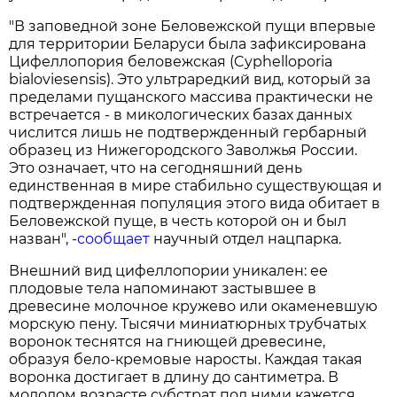
"В заповедной зоне Беловежской пущи впервые
для территории Беларуси была зафиксирована
Цифеллопория беловежская (Cyphelloporia
bialoviesensis). Это ультраредкий вид, который за
пределами пущанского массива практически не
встречается - в микологических базах данных
числится лишь не подтвержденный гербарный
образец из Нижегородского Заволжья России.
Это означает, что на сегодняшний день
единственная в мире стабильно существующая и
подтвержденная популяция этого вида обитает в
Беловежской пуще, в честь которой он и был
назван", -
сообщает
научный отдел нацпарка.
Внешний вид цифеллопории уникален: ее
плодовые тела напоминают застывшее в
древесине молочное кружево или окаменевшую
морскую пену. Тысячи миниатюрных трубчатых
воронок теснятся на гниющей древесине,
образуя бело-кремовые наросты. Каждая такая
воронка достигает в длину до сантиметра. В
молодом возрасте субстрат под ними кажется