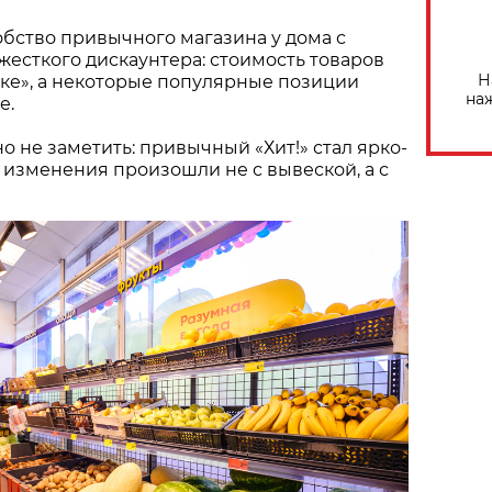
бство привычного магазина у дома с
есткого дискаунтера: стоимость товаров
Н
ыке», а некоторые популярные позиции
на
е.
о не заметить: привычный «Хит!» стал ярко-
 изменения произошли не с вывеской, а с