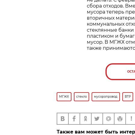
сбора отходов. Вм
мусора теперь пре
вторичных материа
коммунальных отхо
стеклянные банки 
пластиком и бумаг
мусор. В МГЖХ отм
также принимаютс
ОСТ
МГЖХ
стекло
мусоропровод
ВТР
Также вам может быть инте