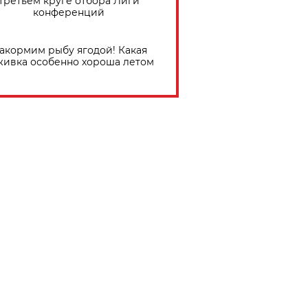
третьем круге отбора Лиги
конференций
акормим рыбу ягодой! Какая
живка особенно хороша летом