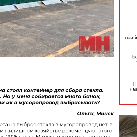
наиб
Б
Н
на
а стоял контейнер для сбора стекла.
. Но у меня собирается много банок,
и их в мусоропровод выбрасывать?
Ольга, Минск
ета на выброс стекла в мусоропровод нет, в
м жилищном хозяйстве рекомендуют этого
аля 2025 года в Минске изменилась система