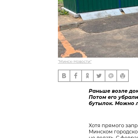
"Минск-Новости"
Раньше возле дом
Потом его убрали
бутылок.
Можно л
Хотя прямого запр
Минском городско
не делать. С февр