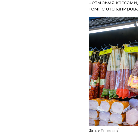
четырьмя кассами,
темпе отсканирова
Фото:
Евроопт
/