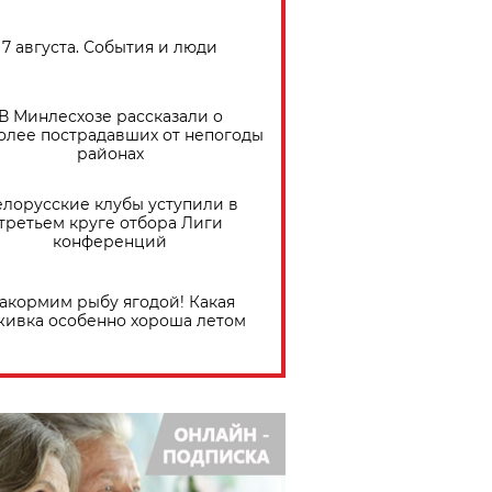
7 августа. События и люди
В Минлесхозе рассказали о
олее пострадавших от непогоды
районах
елорусские клубы уступили в
третьем круге отбора Лиги
конференций
акормим рыбу ягодой! Какая
живка особенно хороша летом