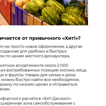
ичается от привычного «Хит!»?
это не просто новое оформление, а другая
созданная для удобных и быстрых
к по ценам жесткого дискаунтера.
нятном ассортименте около 2 000
х востребованных позиций: молоко, яйца,
щи и фрукты, товары для семьи и дома.
 можно быстро найти все необходимое,
рзину по низким ценам и отправиться
елам.
мфортного расчета в «Хит! Дисконт»
сширенная зона самообслуживания с