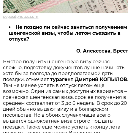
depositphotos.com
Не поздно ли сейчас заняться получением
шенгенской визы, чтобы летом съездить в
отпуск?
О. Алексеева, Брест
Быстро получить шенгенскую визу сейчас
сложно, подготовку документов лучше начинать
хотя бы за полгода до предполагаемой даты
поездки, отмечает
турагент Дмитрий КОПЫЛОВ
.
Тем не менее успеть в отпуск летом еще
возможно. Один из самых доступных вариантов –
греческая шенгенская виза, срок ее получения в
среднем составляет от 3 до 6 недель. В срок до 20
дней обычно выдают визу и в болгарском
посольстве. Но в обоих случаях чаще всего
выдается однократная виза строго под даты
поездки. Также еще можно успеть к концу лета
получить «шенген» через Испанию, но