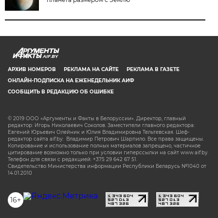
AIF.BY
АРХИВ НОМЕРОВ
РЕКЛАМА НА САЙТЕ
РЕКЛАМА В ГАЗЕТЕ
ОНЛАЙН-ПОДПИСКА НА ЕЖЕНЕДЕЛЬНИК АИФ
СООБЩИТЬ В РЕДАКЦИЮ ОБ ОШИБКЕ
© 2019 ООО «Аргументы и Факты в Белоруссии». Директор, главный
редактор: Игорь Николаевич Соколов. Заместители главного редактора:
Евгений Юрьевич Олейник и Юлия Владимировна Тельтевская. Шеф-
редактор сайта aif.by: Владимир Петрович Шарпило. Все права защищены.
Копирование и использование полных материалов запрещено, частичное
цитирование возможно только при условии гиперссылки на сайт www.aif.by.
Телефон для связи с редакцией: +375 29 642 67 51.
Свидетельство Министерства информации Республики Беларусь №1040 от
14.01.2010
16+