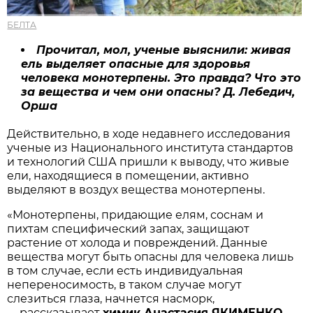
БЕЛТА
Прочитал, мол, ученые выяснили: живая
ель выделяет опасные для здоровья
человека монотерпены. Это правда? Что это
за вещества и чем они опасны? Д. Лебедич,
Орша
Действительно, в ходе недавнего исследования
ученые из Национального института стандартов
и технологий США пришли к выводу, что живые
ели, находящиеся в помещении, активно
выделяют в воздух вещества монотерпены.
«Монотерпены, придающие елям, соснам и
пихтам специфический запах, защищают
растение от холода и повреждений. Данные
вещества могут быть опасны для человека лишь
в том случае, если есть индивидуальная
непереносимость, в таком случае могут
слезиться глаза, начнется насморк,
рассказывает
химик Анастасия ЯКИМЕНКО
.
—