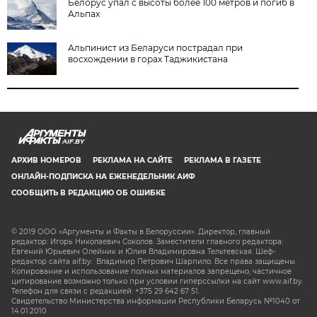
Белорус упал с высоты более 100 метров и погиб в
Альпах
Альпинист из Беларуси пострадал при
восхождении в горах Таджикистана
AIF.BY
АРХИВ НОМЕРОВ
РЕКЛАМА НА САЙТЕ
РЕКЛАМА В ГАЗЕТЕ
ОНЛАЙН-ПОДПИСКА НА ЕЖЕНЕДЕЛЬНИК АИФ
СООБЩИТЬ В РЕДАКЦИЮ ОБ ОШИБКЕ
© 2019 ООО «Аргументы и Факты в Белоруссии». Директор, главный
редактор: Игорь Николаевич Соколов. Заместители главного редактора:
Евгений Юрьевич Олейник и Юлия Владимировна Тельтевская. Шеф-
редактор сайта aif.by: Владимир Петрович Шарпило. Все права защищены.
Копирование и использование полных материалов запрещено, частичное
цитирование возможно только при условии гиперссылки на сайт www.aif.by.
Телефон для связи с редакцией: +375 29 642 67 51.
Свидетельство Министерства информации Республики Беларусь №1040 от
14.01.2010