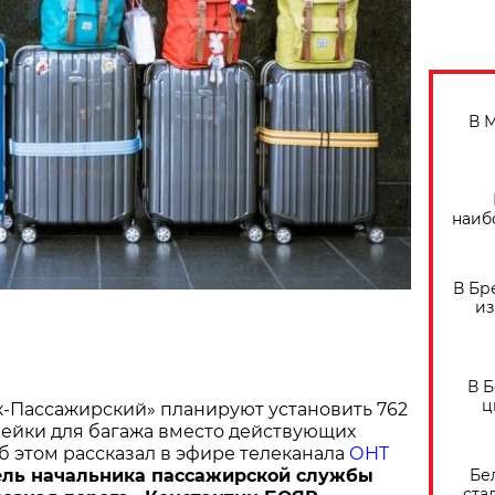
В 
наиб
В Бр
из
В 
ц
к-Пассажирский» планируют установить 762
чейки для багажа вместо действующих
б этом рассказал в эфире телеканала
ОНТ
Бе
ель начальника пассажирской службы
ста