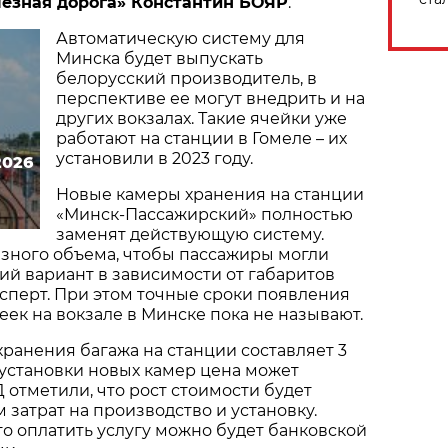
езная дорога» Константин БОЯР
.
Автоматическую систему для
Минска будет выпускать
белорусский производитель, в
перспективе ее могут внедрить и на
других вокзалах. Такие ячейки уже
работают на станции в Гомеле – их
установили в 2023 году.
2026
Новые камеры хранения на станции
«Минск-Пассажирский» полностью
заменят действующую систему.
зного объема, чтобы пассажиры могли
й вариант в зависимости от габаритов
ксперт. При этом точные сроки появления
еек на вокзале в Минске пока не называют.
хранения багажа на станции составляет 3
е установки новых камер цена может
 отметили, что рост стоимости будет
 затрат на производство и установку.
то оплатить услугу можно будет банковской