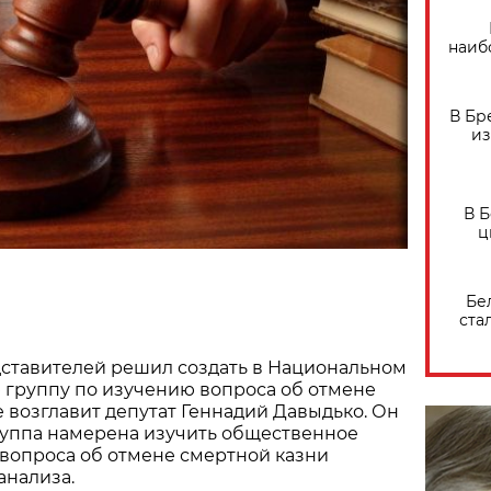
наиб
В Бр
из
В 
ц
Бе
ста
дставителей решил создать в Национальном
 группу по изучению вопроса об отмене
е возглавит депутат Геннадий Давыдько. Он
руппа намерена изучить общественное
вопроса об отмене смертной казни
анализа.