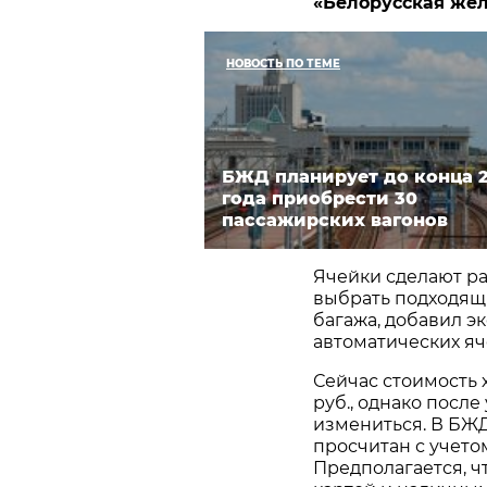
«Белорусская жел
НОВОСТЬ ПО ТЕМЕ
БЖД планирует до конца 
года приобрести 30
пассажирских вагонов
Ячейки сделают ра
выбрать подходящи
багажа, добавил э
автоматических яч
Сейчас стоимость 
руб., однако посл
измениться. В БЖД
просчитан с учетом
Предполагается, ч