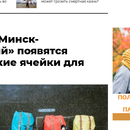
ь во
может грозить смертная казнь?
«Минск-
й» появятся
кие ячейки для