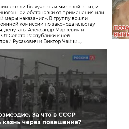
ии хотели бы «учесть и мировой опыт, и
иногенной обстановки от применения или
й меры наказания». В группу вошли
тоянной комиссии по законодательству
я, депутаты Александр Маркевич и
 От Совета Республики к ней
дрей Русакович и Виктор Чайчиц.
змездие. За что в СССР
 казнь через повешение?