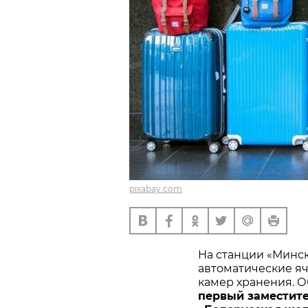
pixabay.com
На станции «Минс
автоматические я
камер хранения. О
первый заместит