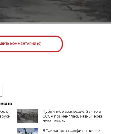
АВИТЬ КОММЕНТАРИЙ (0)
ресно
рос о
Публичное возмездие. За что в
аруси
СССР применялась казнь через
повешение?
В Таиланде за селфи на пляже