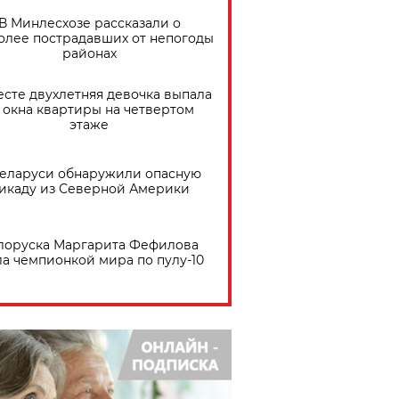
В Минлесхозе рассказали о
олее пострадавших от непогоды
районах
есте двухлетняя девочка выпала
 окна квартиры на четвертом
этаже
Беларуси обнаружили опасную
икаду из Северной Америки
лоруска Маргарита Фефилова
ла чемпионкой мира по пулу-10