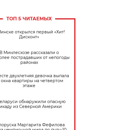
ТОП 5 ЧИТАЕМЫХ
Минске открылся первый «Хит!
Дисконт»
В Минлесхозе рассказали о
олее пострадавших от непогоды
районах
есте двухлетняя девочка выпала
 окна квартиры на четвертом
этаже
Беларуси обнаружили опасную
икаду из Северной Америки
лоруска Маргарита Фефилова
ла чемпионкой мира по пулу-10