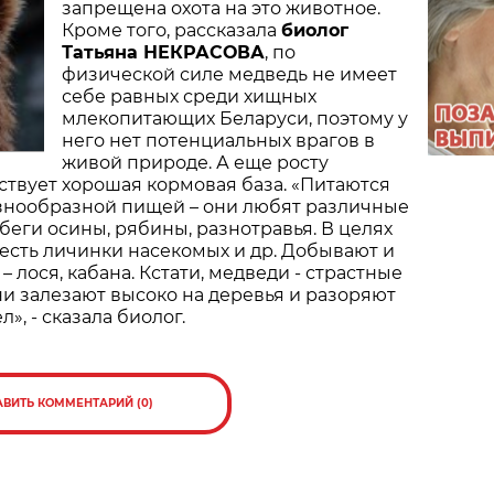
запрещена охота на это животное.
Кроме того, рассказала
биолог
Татьяна НЕКРАСОВА
, по
физической силе медведь не имеет
себе равных среди хищных
млекопитающих Беларуси, поэтому у
него нет потенциальных врагов в
живой природе. А еще росту
твует хорошая кормовая база. «Питаются
знообразной пищей – они любят различные
беги осины, рябины, разнотравья. В целях
есть личинки насекомых и др. Добывают и
 лося, кабана. Кстати, медведи - страстные
и залезают высоко на деревья и разоряют
», - сказала биолог.
АВИТЬ КОММЕНТАРИЙ (0)