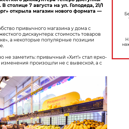
В столице 7 августа на ул. Голодеда, 21/1
рг» открыла магазин нового формата —
Б
бство привычного магазина у дома с
есткого дискаунтера: стоимость товаров
Н
ыке», а некоторые популярные позиции
на
е.
о не заметить: привычный «Хит!» стал ярко-
 изменения произошли не с вывеской, а с