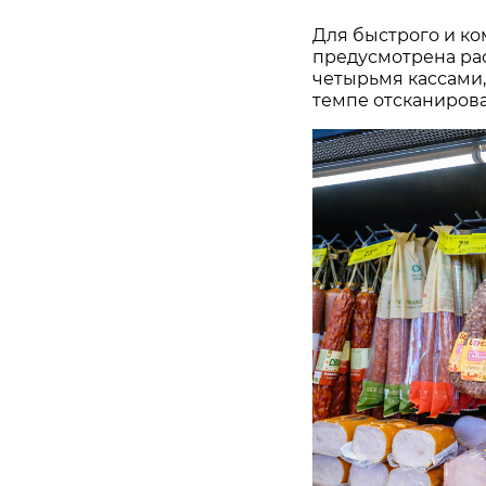
Для быстрого и ко
предусмотрена ра
четырьмя кассами,
темпе отсканирова