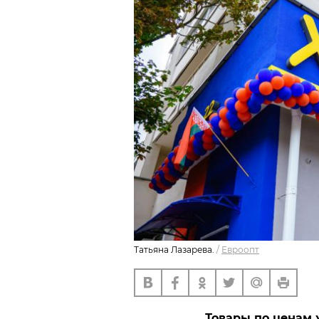
Татьяна Лазарева.
/
Евроопт
Товары по ценам 