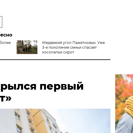
ресно
 более
Медвежий угол Пажетновых. Уже
3-е поколение семьи спасает
косолапых сирот
крылся первый
т»