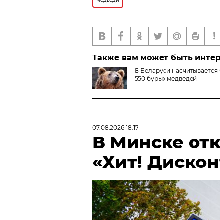
медведи
Также вам может быть инте
В Беларуси насчитывается
550 бурых медведей
07.08.2026 18:17
В Минске от
«Хит! Дискон