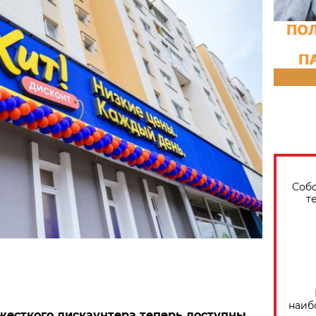
Собо
т
наиб
жесткого дискаунтера теперь доступны