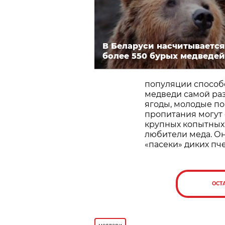
В Беларуси насчитывается
более 550 бурых медведей
популяции способс
медведи самой ра
ягоды, молодые по
пропитания могут 
крупных копытных –
любители меда. Он
«пасеки» диких пчел
ОСТ