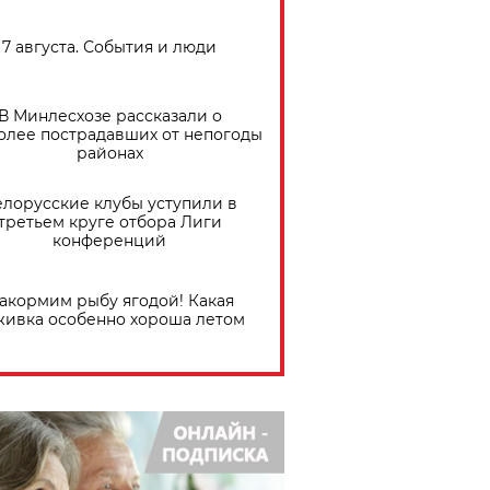
7 августа. События и люди
В Минлесхозе рассказали о
олее пострадавших от непогоды
районах
елорусские клубы уступили в
третьем круге отбора Лиги
конференций
акормим рыбу ягодой! Какая
живка особенно хороша летом