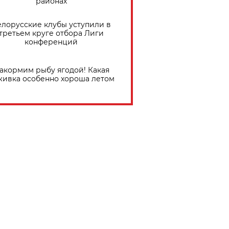
районах
елорусские клубы уступили в
третьем круге отбора Лиги
конференций
акормим рыбу ягодой! Какая
живка особенно хороша летом