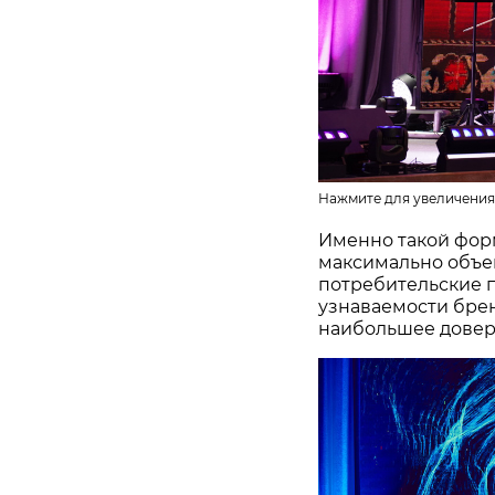
Нажмите для увеличения
Именно такой фор
максимально объе
потребительские 
узнаваемости бре
наибольшее довер