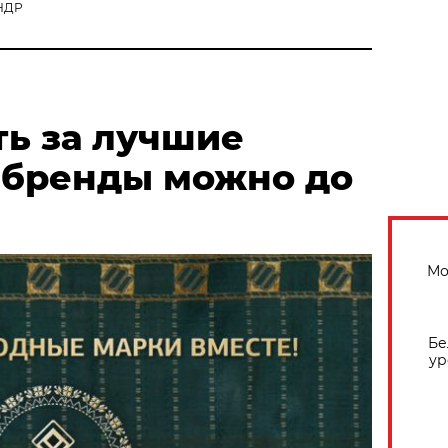
КНДР
ть за лучшие
 бренды можно до
Мо
Бе
ур