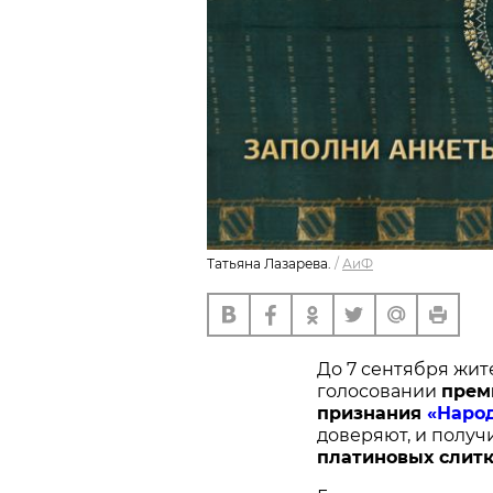
Татьяна Лазарева.
/
АиФ
До 7 сентября жит
голосовании
п
рем
признания
«Наро
доверяют, и получ
платиновых слитк