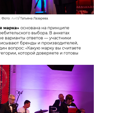
. Фото:
АиФ
/
Татьяна Лазарева.
я марка»
основана на принципе
ебительского выбора. В анкетах
ые варианты ответов — участники
писывают бренды и производителей,
один вопрос: «Какую марку вы считаете
тегории, которой доверяете и готовы