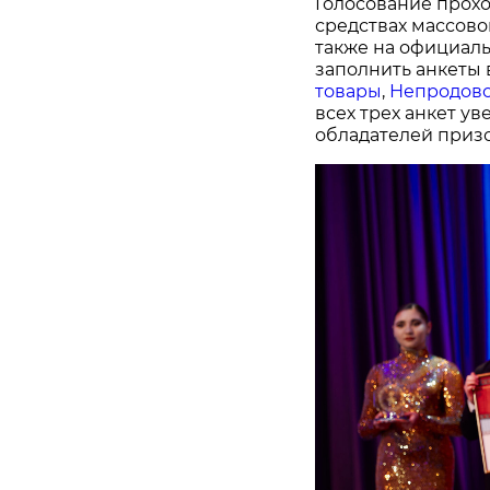
Голосование прохо
средствах массово
также на официал
заполнить анкеты 
товары
,
Непродово
всех трех анкет у
обладателей призо