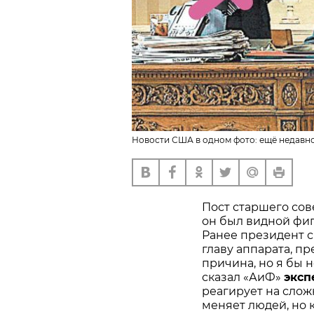
Новости США в одном фото: ещё недавно
Пост старшего сов
он был видной фи
Ранее президент с
главу аппарата, пр
причина, но я бы 
сказал «АиФ»
экс
реагирует на слож
меняет людей, но 