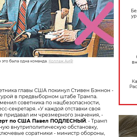
Бе
ур
 это была одна команда.
Коллаж АиФ
вн
Ка
Рас
етника главы США покинул Стивен Бэннон -
гурой в предвыборном штабе Трампа.
менил советника по нацбезопасности,
есс-секретаря. «У каждой отставки своя
не придавал им чрезмерного значения, -
перт по США Павел ПОДЛЕСНЫЙ
. - Трамп
ную внутриполитическую обстановку,
ключевые соратники - министр обороны,