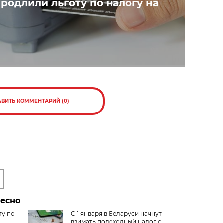
родлили льготу по налогу на
АВИТЬ КОММЕНТАРИЙ (0)
ресно
ту по
С 1 января в Беларуси начнут
взимать подоходный налог с