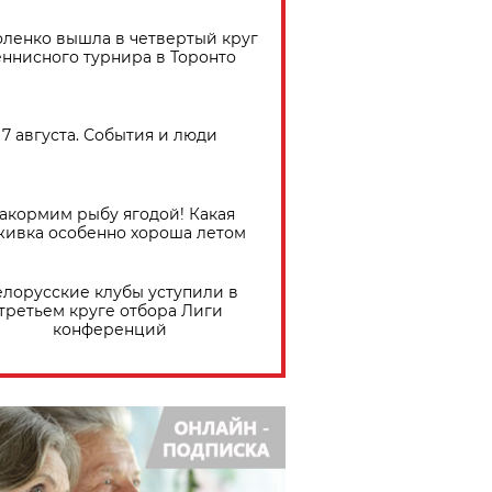
ленко вышла в четвертый круг
еннисного турнира в Торонто
7 августа. События и люди
акормим рыбу ягодой! Какая
живка особенно хороша летом
елорусские клубы уступили в
третьем круге отбора Лиги
конференций