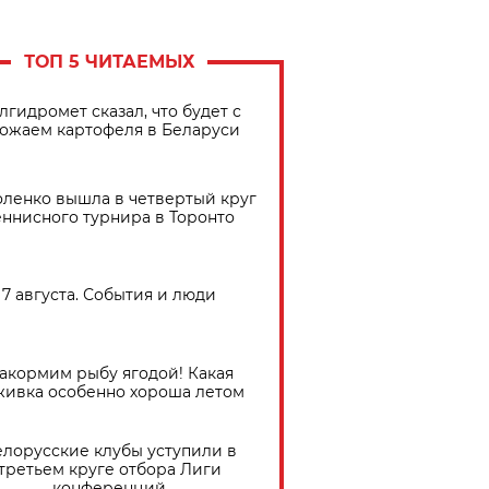
ТОП 5 ЧИТАЕМЫХ
лгидромет сказал, что будет с
ожаем картофеля в Беларуси
ленко вышла в четвертый круг
еннисного турнира в Торонто
7 августа. События и люди
акормим рыбу ягодой! Какая
живка особенно хороша летом
елорусские клубы уступили в
третьем круге отбора Лиги
конференций