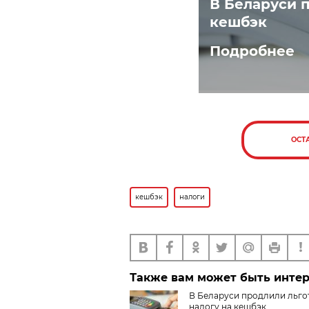
В Беларуси п
кешбэк
Подробнее
ОСТ
кешбэк
налоги
Также вам может быть инте
В Беларуси продлили льго
налогу на кешбэк