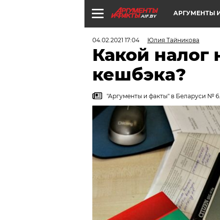
АРГУМЕНТЫ И
AIF.BY
04.02.2021 17:04
Юлия Тайникова
Какой налог 
кешбэка?
"Аргументы и факты" в Беларуси № 6