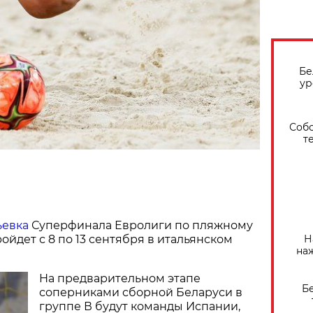
Бе
ур
Собо
т
ьевка
Суперфинала Евролиги по пляжному
Н
ойдет с 8 по 13 сентября в итальянском
на
На предварительном этапе
Б
соперниками сборной Беларуси в
группе В будут команды Испании,