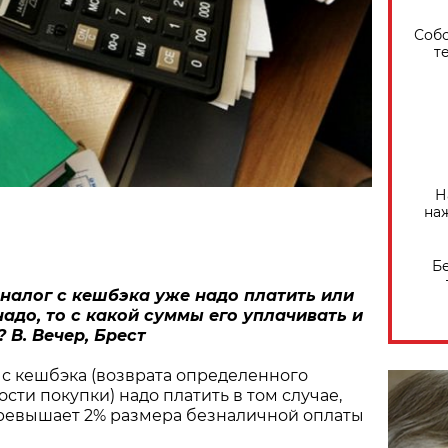
Собо
т
Н
на
Б
 налог с кешбэка уже надо платить или
надо, то с какой суммы его уплачивать и
 В. Вечер, Брест
с кешбэка (возврата определенного
сти покупки) надо платить в том случае,
превышает 2% размера безналичной оплаты