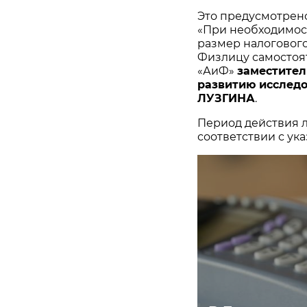
Это предусмотрено 
«При необходимост
размер налогового
Физлицу самостоят
«АиФ»
заместител
развитию исследо
ЛУЗГИНА
.
Период действия 
соответствии с указ