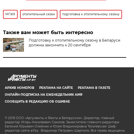
МГЖХ
отопительный сезон
подготовка к отопительному сезону
Также вам может быть интересно
Подготовку к отопительному сезону в Беларуси
должны закончить к 20 сентября
AIF.BY
АРХИВ НОМЕРОВ
РЕКЛАМА НА САЙТЕ
РЕКЛАМА В ГАЗЕТЕ
ОНЛАЙН-ПОДПИСКА НА ЕЖЕНЕДЕЛЬНИК АИФ
СООБЩИТЬ В РЕДАКЦИЮ ОБ ОШИБКЕ
© 2019 ООО «Аргументы и Факты в Белоруссии». Директор, главный
редактор: Игорь Николаевич Соколов. Заместители главного редактора:
Евгений Юрьевич Олейник и Юлия Владимировна Тельтевская. Шеф-
редактор сайта aif.by: Владимир Петрович Шарпило. Все права защищены.