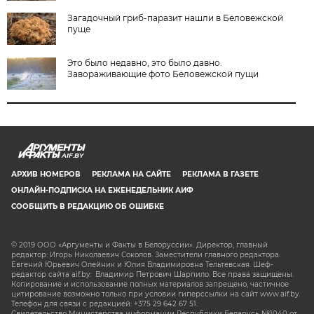
Загадочный гриб-паразит нашли в Беловежской
пуще
Это было недавно, это было давно.
Завораживающие фото Беловежской пущи
AIF.BY
АРХИВ НОМЕРОВ
РЕКЛАМА НА САЙТЕ
РЕКЛАМА В ГАЗЕТЕ
ОНЛАЙН-ПОДПИСКА НА ЕЖЕНЕДЕЛЬНИК АИФ
СООБЩИТЬ В РЕДАКЦИЮ ОБ ОШИБКЕ
© 2019 ООО «Аргументы и Факты в Белоруссии». Директор, главный
редактор: Игорь Николаевич Соколов. Заместители главного редактора:
Евгений Юрьевич Олейник и Юлия Владимировна Тельтевская. Шеф-
редактор сайта aif.by: Владимир Петрович Шарпило. Все права защищены.
Копирование и использование полных материалов запрещено, частичное
цитирование возможно только при условии гиперссылки на сайт www.aif.by.
Телефон для связи с редакцией: +375 29 642 67 51.
Свидетельство Министерства информации Республики Беларусь №1040 от