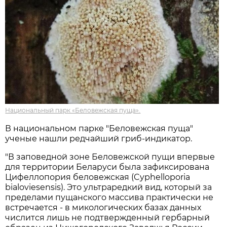
Национальный парк «Беловежская пуща».
В национальном парке "Беловежская пуща"
ученые нашли редчайший гриб-индикатор.
"В заповедной зоне Беловежской пущи впервые
для территории Беларуси была зафиксирована
Цифеллопория беловежская (Cyphelloporia
bialoviesensis). Это ультраредкий вид, который за
пределами пущанского массива практически не
встречается - в микологических базах данных
числится лишь не подтвержденный гербарный