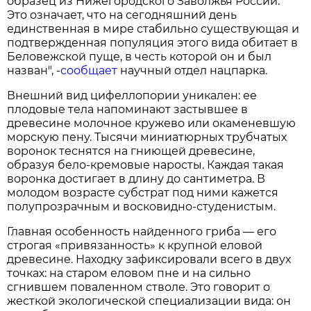
образец из Нижегородского Заволжья России.
Это означает, что на сегодняшний день
единственная в мире стабильно существующая и
подтвержденная популяция этого вида обитает в
Беловежской пуще, в честь которой он и был
назван", -
сообщает
научный отдел нацпарка.
Внешний вид цифеллопории уникален: ее
плодовые тела напоминают застывшее в
древесине молочное кружево или окаменевшую
морскую пену. Тысячи миниатюрных трубчатых
воронок теснятся на гниющей древесине,
образуя бело-кремовые наросты. Каждая такая
воронка достигает в длину до сантиметра. В
молодом возрасте субстрат под ними кажется
полупрозрачным и восковидно-студенистым.
Главная особенность найденного гриба — его
строгая «привязанность» к крупной еловой
древесине. Находку зафиксировали всего в двух
точках: на старом еловом пне и на сильно
сгнившем поваленном стволе. Это говорит о
жесткой экологической специализации вида: он