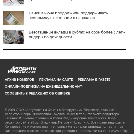
Банки в июне продолжили поддерживать
экономику в основном в нацвалюте
Безотзывные вклады в рублях на срок более 3 лет –
лидеры по доходности
AIF.BY
АРХИВ НОМЕРОВ
РЕКЛАМА НА САЙТЕ
РЕКЛАМА В ГАЗЕТЕ
ОНЛАЙН-ПОДПИСКА НА ЕЖЕНЕДЕЛЬНИК АИФ
СООБЩИТЬ В РЕДАКЦИЮ ОБ ОШИБКЕ
© 2019 ООО «Аргументы и Факты в Белоруссии». Директор, главный
редактор: Игорь Николаевич Соколов. Заместители главного редактора:
Евгений Юрьевич Олейник и Юлия Владимировна Тельтевская. Шеф-
редактор сайта aif.by: Владимир Петрович Шарпило. Все права защищены.
Копирование и использование полных материалов запрещено, частичное
цитирование возможно только при условии гиперссылки на сайт www.aif.by.