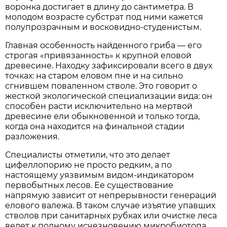
воронка достигает в длину до сантиметра. В
молодом возрасте субстрат под ними кажется
полупрозрачным и восковидно-студенистым.
Главная особенность найденного гриба — его
строгая «привязанность» к крупной еловой
древесине. Находку зафиксировали всего в двух
точках: на старом еловом пне и на сильно
сгнившем поваленном стволе. Это говорит о
жесткой экологической специализации вида: он
способен расти исключительно на мертвой
древесине ели обыкновенной и только тогда,
когда она находится на финальной стадии
разложения.
Специалисты отметили, что это делает
цифеллопорию не просто редким, а по
настоящему уязвимым видом-индикатором
первобытных лесов. Ее существование
напрямую зависит от непрерывности генераций
елового валежа. В таком случае изъятие упавших
стволов при санитарных рубках или очистке леса
ведет к полному исчезновению микробиотопа