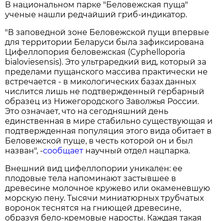
В национальном парке "Беловежская пуща"
ученые нашли редчайший гриб-индикатор.
"В заповедной зоне Беловежской пущи впервые
для территории Беларуси была зафиксирована
Цифеллопория беловежская (Cyphelloporia
bialoviesensis). Это ультраредкий вид, который за
пределами пущанского массива практически не
встречается - в микологических базах данных
числится лишь не подтвержденный гербарный
образец из Нижегородского Заволжья России.
Это означает, что на сегодняшний день
единственная в мире стабильно существующая и
подтвержденная популяция этого вида обитает в
Беловежской пуще, в честь которой он и был
назван", -
сообщает
научный отдел нацпарка.
Внешний вид цифеллопории уникален: ее
плодовые тела напоминают застывшее в
древесине молочное кружево или окаменевшую
морскую пену. Тысячи миниатюрных трубчатых
воронок теснятся на гниющей древесине,
образуя бело-кремовые наросты. Каждая такая