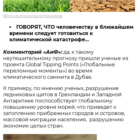
Фото из открытых источников
ГОВОРЯТ, ЧТО человечеству в ближайшем
времени следует готовиться к
климатической катастрофе…
Комментарий «АиФ»:
да
,
к такому
неутешительному прогнозу пришли ученые из
проекта Global Tipping Points («Глобальные
переломные моменты») во время
климатического саммита в Дубае.
К примеру, по мнению ученых, разрушение
ледниковых щитов в Гренландии и Западной
Антарктике поспособствует глобальному
повышению уровня морей, что приведет к
затоплению прибрежных городов и островов,
массовой миграции населения, разрушению
экономик целых стран.