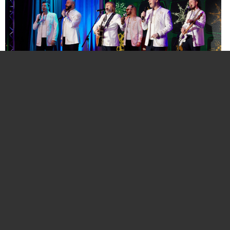
Нажмите для увеличения. Фото:
АиФ
Компании и бренды, которые по итогам
народного голосования станут победителями,
призерами и финалистами премии «Народная
марка», получат широкое освещение в
республиканских и региональных средствах
массовой информации. Торжественная
церемония награждения состоится в начале
декабря в Национальной библиотеке Беларуси.
Телевизионная версия церемонии будет
традиционно транслироваться в прайм-тайм на