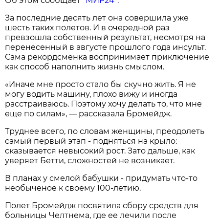
Об этом сообщает
"МИР24"
.
За последние десять лет она совершила уже
шесть таких полетов. И в очередной раз
превзошла собственный результат, несмотря на
перенесенный в августе прошлого года инсульт.
Сама рекордсменка воспринимает приключение
как способ наполнить жизнь смыслом.
«Иначе мне просто стало бы скучно жить. Я не
могу водить машину, плохо вижу и иногда
расстраиваюсь. Поэтому хочу делать то, что мне
еще по силам», — рассказала Бромейдж.
Труднее всего, по словам женщины, преодолеть
самый первый этап - подняться на крыло:
сказывается невысокий рост. Зато дальше, как
уверяет Бетти, сложностей не возникает.
В планах у смелой бабушки - придумать что-то
необыченое к своему 100-летию.
Полет Бромейдж посвятила сбору средств для
больницы Челтнема, где ее лечили после