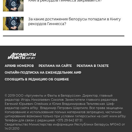
Книга рекордов Гиннесса закрывается?
За какие достижения белорусы попадали в Книгу
рекордов Гиннесса?
AIF.BY
АРХИВ НОМЕРОВ
РЕКЛАМА НА САЙТЕ
РЕКЛАМА В ГАЗЕТЕ
ОНЛАЙН-ПОДПИСКА НА ЕЖЕНЕДЕЛЬНИК АИФ
СООБЩИТЬ В РЕДАКЦИЮ ОБ ОШИБКЕ
© 2019 ООО «Аргументы и Факты в Белоруссии». Директор, главный
редактор: Игорь Николаевич Соколов. Заместители главного редактора:
Евгений Юрьевич Олейник и Юлия Владимировна Тельтевская. Шеф-
редактор сайта aif.by: Владимир Петрович Шарпило. Все права защищены.
Копирование и использование полных материалов запрещено, частичное
цитирование возможно только при условии гиперссылки на сайт www.aif.by.
Телефон для связи с редакцией: +375 29 642 67 51.
Свидетельство Министерства информации Республики Беларусь №1040 от
14.01.2010