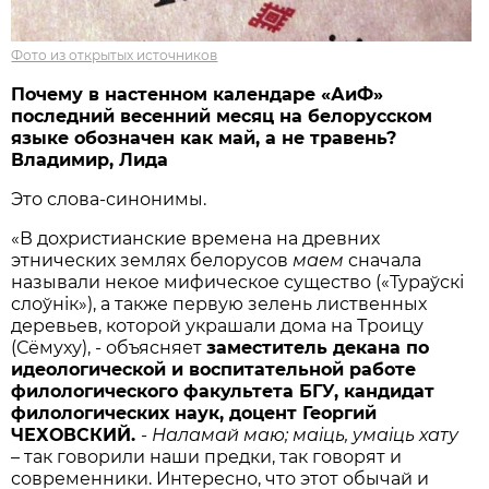
Фото из открытых источников
Почему в настенном календаре «АиФ»
последний весенний месяц на белорусском
языке обозначен как май, а не травень?
Владимир, Лида
Это слова-синонимы.
«В дохристианские времена на древних
этнических землях белорусов
маем
сначала
называли некое мифическое существо («Тураўскі
слоўнік»), а также первую зелень лиственных
деревьев, которой украшали дома на Троицу
(Сёмуху), - объясняет
заместитель декана по
идеологической и воспитательной работе
филологического факультета БГУ, кандидат
филологических наук, доцент Георгий
ЧЕХОВСКИЙ.
-
Наламай маю; маіць, умаіць хату
– так говорили наши предки, так говорят и
современники. Интересно, что этот обычай и