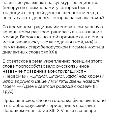
название указывают на культурное единство
белорусов с римлянами, у которых была
традиция в первый день последнего месяца
весны сажать деревья, которая называлась
май
.
Со временем традиция именовать ритуальную
зелень
маем
распространилась и на название
месяца. Вероятно, по этой причине она и стала
использоваться у нас как единая (
май, маі
) в
памятниках старобелорусской письменности, в
диалектных словарях ХХ в.
В советское время укреплению позиций этого
слова поспособствовало русскоязычное
название праздника всех трудящихся –
«Первомай»: «
Вясна!.. Вясна!.. Удалі над краем /
Зара вяргіняю цвіце. / Мы гэты дзень назвалі
Маем, — / Дзень светлай радасці людзей
» (П.
Трус).
Праславянское слово
«
травень
»
было выявлено
в старобелорусский период лишь дважды: в
Полоцком Евангелии ХІІІ-ХІV вв. и в словаре