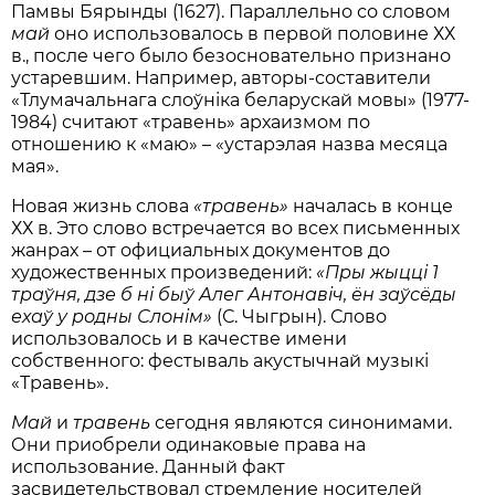
Памвы Бярынды (1627). Параллельно со словом
май
оно использовалось в первой половине ХХ
в., после чего было безосновательно признано
устаревшим. Например, авторы-составители
«Тлумачальнага слоўніка беларускай мовы» (1977-
1984) считают «травень» архаизмом по
отношению к «маю» – «устарэлая назва месяца
мая».
Новая жизнь слова
«
травень
»
началась в конце
ХХ в. Это слово встречается во всех письменных
жанрах – от официальных документов до
художественных произведений:
«Пры жыцці 1
траўня, дзе б ні быў Алег Антонавіч, ён заўсёды
ехаў у родны Слонім»
(С. Чыгрын). Слово
использовалось и в качестве имени
собственного: фестываль акустычнай музыкі
«Травень».
М
ай
и
травень
сегодня являются синонимами.
Они приобрели одинаковые права на
использование. Данный факт
засвидетельствовал стремление носителей