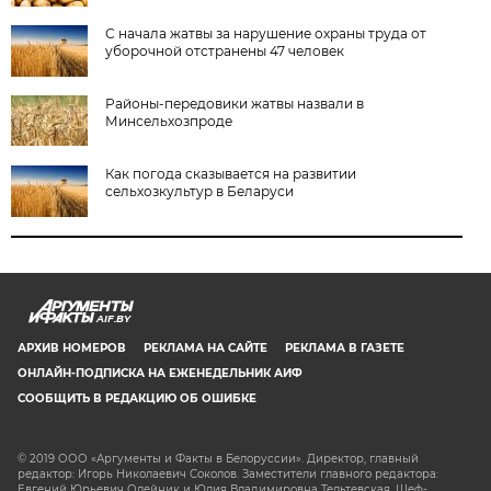
С начала жатвы за нарушение охраны труда от
уборочной отстранены 47 человек
Районы-передовики жатвы назвали в
Минсельхозпроде
Как погода сказывается на развитии
сельхозкультур в Беларуси
AIF.BY
АРХИВ НОМЕРОВ
РЕКЛАМА НА САЙТЕ
РЕКЛАМА В ГАЗЕТЕ
ОНЛАЙН-ПОДПИСКА НА ЕЖЕНЕДЕЛЬНИК АИФ
СООБЩИТЬ В РЕДАКЦИЮ ОБ ОШИБКЕ
© 2019 ООО «Аргументы и Факты в Белоруссии». Директор, главный
редактор: Игорь Николаевич Соколов. Заместители главного редактора:
Евгений Юрьевич Олейник и Юлия Владимировна Тельтевская. Шеф-