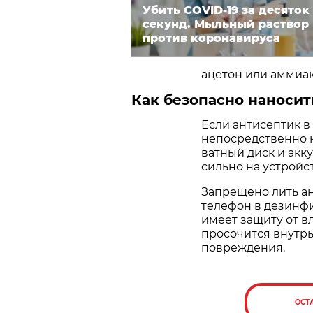
Убить COVID-19 за десяток
секунд. Мыльный раствор
против коронавируса
ацетон или аммиак
Как безопасно наносит
Если антисептик в
непосредственно н
ватный диск и акк
сильно на устройст
Запрещено лить а
телефон в дезинф
имеет защиту от в
просочится внутрь
повреждения.
ОСТ