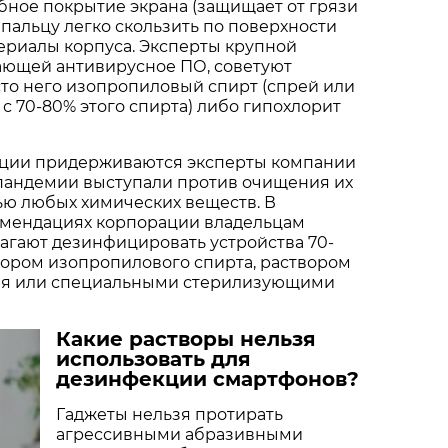
бное покрытие экрана (защищает от грязи
 пальцу легко скользить по поверхности
ериалы корпуса. Эксперты крупной
ающей антивирусное ПО, советуют
то него изопропиловый спирт (спрей или
с 70-80% этого спирта) либо гипохлорит
ции придерживаются эксперты компании
 пандемии выступали против очищения их
ью любых химических веществ. В
мендациях корпорации владельцам
агают дезинфицировать устройства 70-
ором изопропилового спирта, раствором
ия или специальными стерилизующими
Какие растворы нельзя
использовать для
дезинфекции смартфонов?
Гаджеты нельзя протирать
агрессивными абразивными