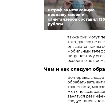
Штраф за незаконную
продажу масок и
санитайзеров составил 13
рублей
также они могут п
того, далеко не в
опасаются таким о
мобильный телефо
лицу, поэтому его
особенно во врем
Чем и как следует обр
Во-первых, следует
обрабатывать ант
транспорта, магаз
мыть по возвращен
заняться дезинфек
следует вновь пом