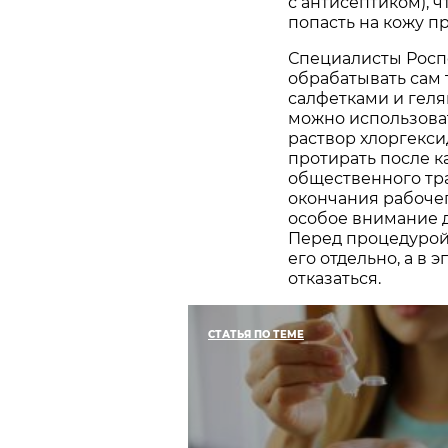
с антисептиком), 
попасть на кожу п
Специалисты Росп
обрабатывать сам
салфетками и геля
можно использоват
раствор хлоргекси
протирать после 
общественного тра
окончания рабочег
особое внимание д
Перед процедурой
его отдельно, а в
отказаться.
СТАТЬЯ ПО ТЕМЕ