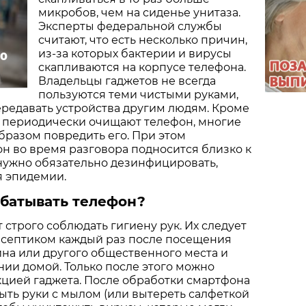
микробов, чем на сиденье унитаза.
Эксперты федеральной службы
считают, что есть несколько причин,
из-за которых бактерии и вирусы
50
скапливаются на корпусе телефона.
Владельцы гаджетов не всегда
пользуются теми чистыми руками,
ередавать устройства другим людям. Кроме
се периодически очищают телефон, многие
бразом повредить его. При этом
н во время разговора подносится близко к
 нужно обязательно дезинфицировать,
я эпидемии.
абатывать телефон?
 строго соблюдать гигиену рук. Их следует
исептиком каждый раз после посещения
ина или другого общественного места и
ии домой. Только после этого можно
цией гаджета. После обработки смартфона
ыть руки с мылом (или вытереть салфеткой