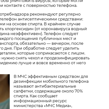
чтобы уничтожить вирусы, которые могли
ри контакте с поверхностью телефона.
отребнадзора рекомендуют регулярно
 телефон антисептическими средствами:
ми на основе спирта. В крайнем случае
ь хлоргексидин (от коронавируса водный
дина неэффективен). Телефон следует
каждого посещения публичных мест и
нспорта, обязательно — вечером, после
о дня. При обработке следует уделить
еталям, которые соприкасаются с лицом.
 нужно снять чехол и продезинфицировать
 эпидемию лучше и вовсе временно от него
В МЧС эффективным средством для
дезинфекции мобильного телефона
называют антибактериальные
салфетки, содержащие около 70%
спирта. Как сообщает
информационный ресурс
министерства «МЧС Медиа»,