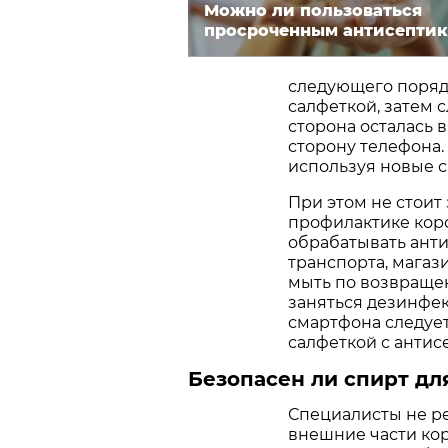
Можно ли пользоваться
просроченным антисепти
следующего порядк
салфеткой, затем 
сторона осталась 
сторону телефона.
используя новые с
При этом не стоит
профилактике коро
обрабатывать ант
транспорта, магаз
мыть по возвращен
заняться дезинфек
смартфона следует
салфеткой с антис
Безопасен ли спирт д
Специалисты не р
внешние части ко