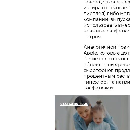
повредить олеофо
и жира и помогает
дисплея) либо мат
компании, выпуск
использовать вмес
влажные салфетки 
натрия.
Аналогичной пози
Apple, которые до
гаджетов с помощ
обновленных реко
смартфонов предл
процентным раств
гипохлорита натр
салфетками.
СТАТЬЯ ПО ТЕМЕ