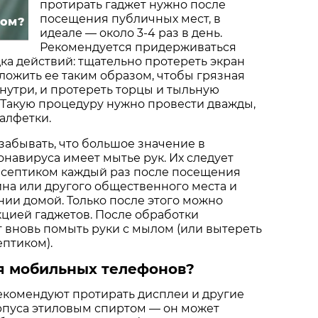
протирать гаджет нужно после
посещения публичных мест, в
ком?
идеале — около 3-4 раз в день.
Рекомендуется придерживаться
а действий: тщательно протереть экран
сложить ее таким образом, чтобы грязная
внутри, и протереть торцы и тыльную
 Такую процедуру нужно провести дважды,
алфетки.
 забывать, что большое значение в
навируса имеет мытье рук. Их следует
исептиком каждый раз после посещения
ина или другого общественного места и
ии домой. Только после этого можно
цией гаджетов. После обработки
 вновь помыть руки с мылом (или вытереть
ептиком).
ля мобильных телефонов?
екомендуют протирать дисплеи и другие
рпуса этиловым спиртом — он может