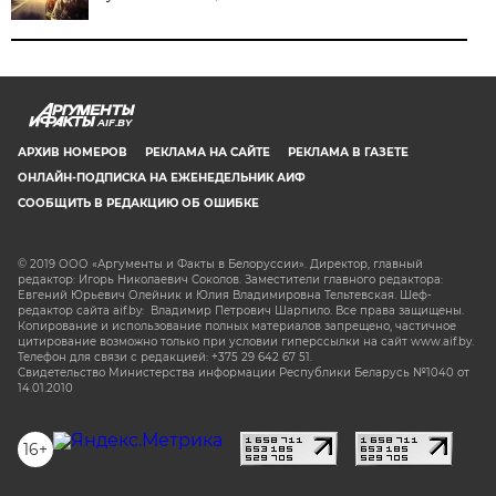
AIF.BY
АРХИВ НОМЕРОВ
РЕКЛАМА НА САЙТЕ
РЕКЛАМА В ГАЗЕТЕ
ОНЛАЙН-ПОДПИСКА НА ЕЖЕНЕДЕЛЬНИК АИФ
СООБЩИТЬ В РЕДАКЦИЮ ОБ ОШИБКЕ
© 2019 ООО «Аргументы и Факты в Белоруссии». Директор, главный
редактор: Игорь Николаевич Соколов. Заместители главного редактора:
Евгений Юрьевич Олейник и Юлия Владимировна Тельтевская. Шеф-
редактор сайта aif.by: Владимир Петрович Шарпило. Все права защищены.
Копирование и использование полных материалов запрещено, частичное
цитирование возможно только при условии гиперссылки на сайт www.aif.by.
Телефон для связи с редакцией: +375 29 642 67 51.
Свидетельство Министерства информации Республики Беларусь №1040 от
14.01.2010
16+