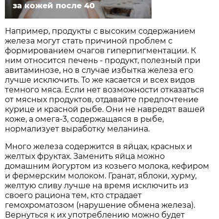
за кожей после 40
Например, продукты с высоким содержанием
железа могут стать причиной проблем с
формированием очагов гиперпигментации. К
ним относится печень - продукт, полезный при
авитаминозе, но в случае избытка железа его
лучше исключить. То же касается и всех видов
темного мяса. Если нет возможности отказаться
от мясных продуктов, отдавайте предпочтение
курице и красной рыбе. Они не навредят вашей
коже, а омега-3, содержащаяся в рыбе,
нормализует выработку меланина.
Много железа содержится в яйцах, красных и
желтых фруктах. Заменить яйца можно
домашним йогуртом из козьего молока, кефиром
и фермерским молоком. Гранат, яблоки, хурму,
желтую сливу лучше на время исключить из
своего рациона тем, кто страдает
гемохроматозом (нарушение обмена железа).
Вернуться к их употреблению можно будет