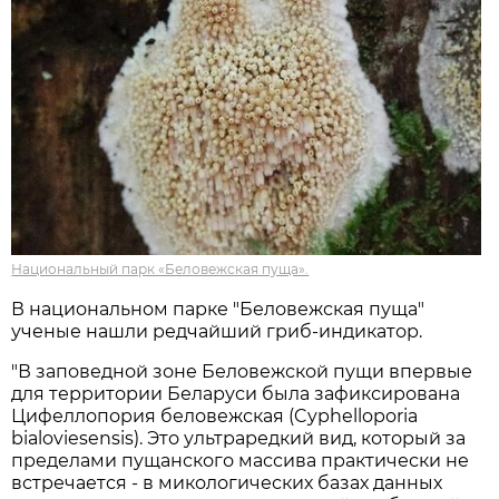
Национальный парк «Беловежская пуща».
В национальном парке "Беловежская пуща"
ученые нашли редчайший гриб-индикатор.
"В заповедной зоне Беловежской пущи впервые
для территории Беларуси была зафиксирована
Цифеллопория беловежская (Cyphelloporia
bialoviesensis). Это ультраредкий вид, который за
пределами пущанского массива практически не
встречается - в микологических базах данных