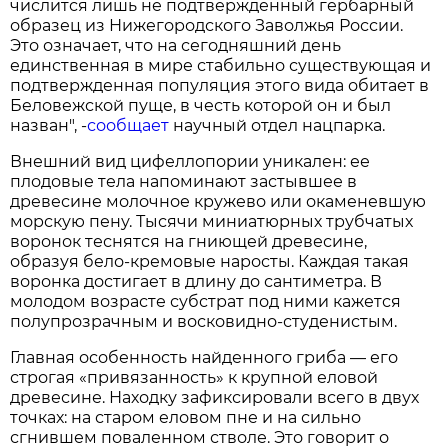
числится лишь не подтвержденный гербарный
образец из Нижегородского Заволжья России.
Это означает, что на сегодняшний день
единственная в мире стабильно существующая и
подтвержденная популяция этого вида обитает в
Беловежской пуще, в честь которой он и был
назван", -
сообщает
научный отдел нацпарка.
Внешний вид цифеллопории уникален: ее
плодовые тела напоминают застывшее в
древесине молочное кружево или окаменевшую
морскую пену. Тысячи миниатюрных трубчатых
воронок теснятся на гниющей древесине,
образуя бело-кремовые наросты. Каждая такая
воронка достигает в длину до сантиметра. В
молодом возрасте субстрат под ними кажется
полупрозрачным и восковидно-студенистым.
Главная особенность найденного гриба — его
строгая «привязанность» к крупной еловой
древесине. Находку зафиксировали всего в двух
точках: на старом еловом пне и на сильно
сгнившем поваленном стволе. Это говорит о