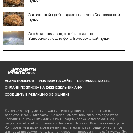
пуще?
Загадочный гриб-паразит нашли в Беловежской
пуще
Это было недавно, это было давно.
Завораживающие фото Беловежской пущи
AIF.BY
АРХИВ НОМЕРОВ
РЕКЛАМА НА САЙТЕ
РЕКЛАМА В ГАЗЕТЕ
ОНЛАЙН-ПОДПИСКА НА ЕЖЕНЕДЕЛЬНИК АИФ
СООБЩИТЬ В РЕДАКЦИЮ ОБ ОШИБКЕ
© 2019 ООО «Аргументы и Факты в Белоруссии». Директор, главный
редактор: Игорь Николаевич Соколов. Заместители главного редактора:
Евгений Юрьевич Олейник и Юлия Владимировна Тельтевская. Шеф-
редактор сайта aif.by: Владимир Петрович Шарпило. Все права защищены.
Копирование и использование полных материалов запрещено, частичное
цитирование возможно только при условии гиперссылки на сайт www.aif.by.