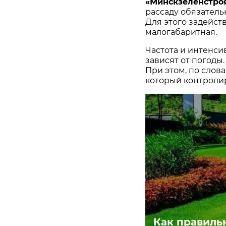
«Минскзеленстр
рассаду обязательн
Для этого задейст
малогабаритная.
Частота и интенс
зависят от погоды
При этом, по слова
который контролир
Как правиль