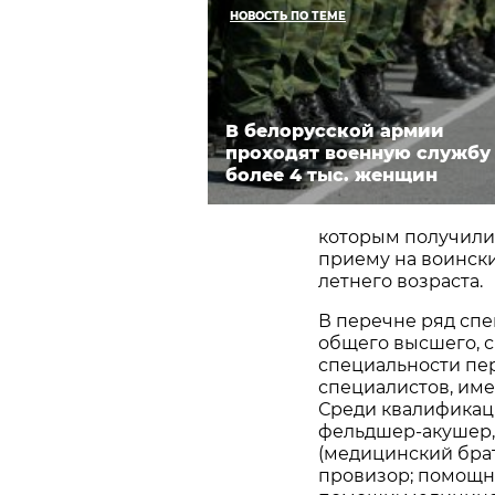
НОВОСТЬ ПО ТЕМЕ
В белорусской армии
проходят военную службу
более 4 тыс. женщин
которым получили
приему на воински
летнего возраста.
В перечне ряд спе
общего высшего, с
специальности пе
специалистов, им
Среди квалификац
фельдшер-акушер,
(медицинский брат
провизор; помощн