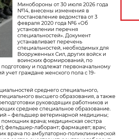
Минобороны от 30 июля 2026 года
№14, внесены изменения в
постановление ведомства от 3
февраля 2020 года №6 «Об
установлении перечня
специальностей». Документ
устанавливает перечень
специальностей, необходимых для
Вооруженных Сил, других войск и
воинских формирований, по
 подготовку и подлежат первоначальному
й учет граждане женского пола с 19-
циальностей среднего специального,
пециального высшего образования, а также
реподготовки руководящих работников и
еющих среднее специальное образование.
ий – фельдшер ветеринарной медицины;
 помощник врача; медицинская сестра
); фельдшер-лаборант; фармацевт; врач;
ик врача по амбулаторно-поликлинической