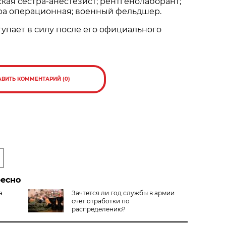
ая сестра-анестезист; рентгенолаборант;
ра операционная; военный фельдшер.
упает в силу после его официального
АВИТЬ КОММЕНТАРИЙ (0)
ресно
а
Зачтется ли год службы в армии
счет отработки по
распределению?