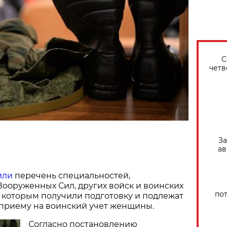
С
четв
За
ав
или
перечень специальностей,
ооруженных Сил, других войск и воинских
по
 которым получили подготовку и подлежат
приему на воинский учет женщины.
Согласно постановлению