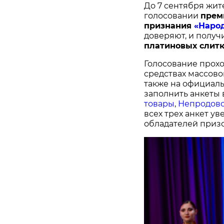
До 7 сентября жит
голосовании
п
рем
признания
«Наро
доверяют, и получ
платиновых слитк
Голосование прохо
средствах массово
также на официал
заполнить анкеты 
товары
,
Непродово
всех трех анкет у
обладателей призо