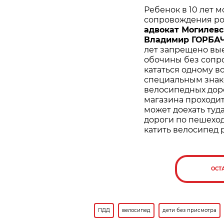
Ребенок в 10 лет м
сопровождения род
адвокат Могилевс
Владимир ГОРБАЧ
лет запрещено вые
обочины без сопр
кататься одному в
специальным знако
велосипедных доро
магазина проходит
может доехать туд
дороги по пешеход
катить велосипед 
ОСТ
ПДД
велосипед
дети без присмотра