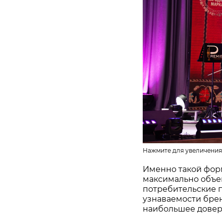
Нажмите для увеличения
Именно такой фор
максимально объе
потребительские 
узнаваемости бре
наибольшее довер