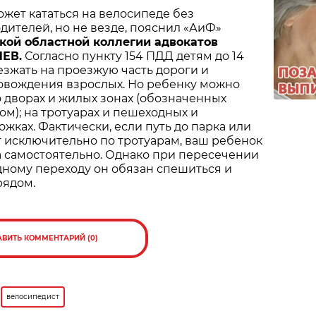
ожет кататься на велосипеде без
ителей, но не везде, пояснил «АиФ»
кой областной коллегии адвокатов
ЕВ.
Согласно пункту 154 ПДД детям до 14
зжать на проезжую часть дороги и
овождения взрослых. Но ребенку можно
о дворах и жилых зонах (обозначенных
м); на тротуарах и пешеходных и
жках. Фактически, если путь до парка или
 исключительно по тротуарам, ваш ребенок
а самостоятельно. Однако при пересечении
ному переходу он обязан спешиться и
рядом.
АВИТЬ КОММЕНТАРИЙ (0)
велосипедист