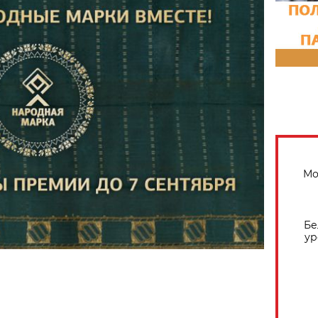
Мо
Бе
ур