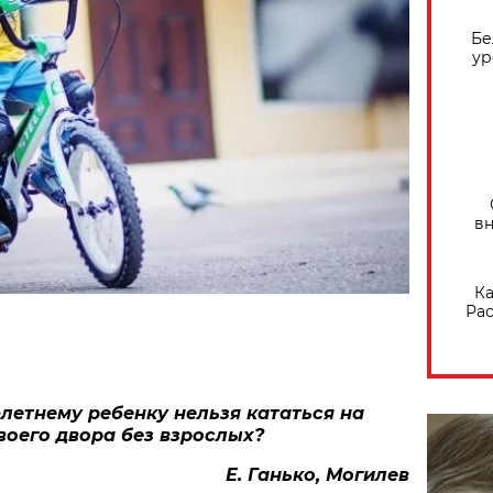
Бе
ур
вн
Ка
Рас
0-летнему ребенку нельзя кататься на
воего
двора без взрослых?
Е. Ганько, Могилев