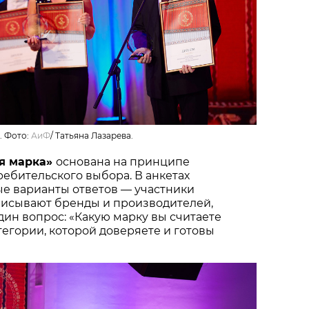
. Фото:
АиФ
/
Татьяна Лазарева.
я марка»
основана на принципе
ебительского выбора. В анкетах
ые варианты ответов — участники
писывают бренды и производителей,
один вопрос: «Какую марку вы считаете
тегории, которой доверяете и готовы