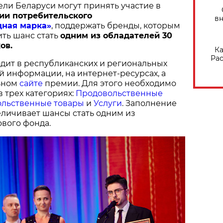
ели Беларуси могут принять участие в
ии потребительского
вн
дная марка»
, поддержать бренды, которым
ить шанс стать
одним из обладателей 30
ов.
Ка
Рас
дит в республиканских и региональных
й информации, на интернет-ресурсах, а
ьном
сайте
премии. Для этого необходимо
в трех категориях:
Продовольственные
льственные товары
и
Услуги
. Заполнение
величивает шансы стать одним из
вого фонда.