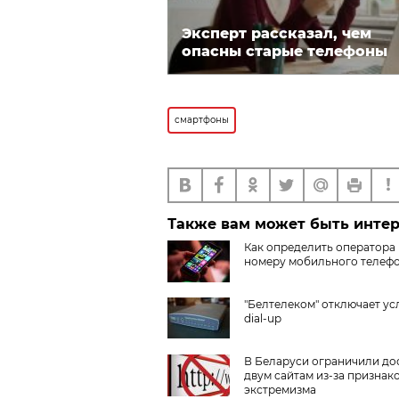
Эксперт рассказал, чем
опасны старые телефоны
смартфоны
Также вам может быть инте
Как определить оператора
номеру мобильного телеф
"Белтелеком" отключает ус
dial-up
В Беларуси ограничили до
двум сайтам из-за признак
экстремизма