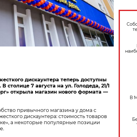
Собо
т
наиб
жесткого дискаунтера теперь доступны
В столице 7 августа на ул. Голодеда, 21/1
рг» открыла магазин нового формата —
В 
бство привычного магазина у дома с
есткого дискаунтера: стоимость товаров
Б
ыке», а некоторые популярные позиции
е.