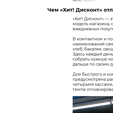
Фото:
Евроопт
Чем «Хит! Дисконт» отл
«Хит! Дисконт» — 
модель магазина, 
ежедневных покупо
В компактном и по
наименований самы
хлеб, бакалея, ово
Здесь каждый день
собрать нужную ко
дальше по своим д
Для быстрого и ко
предусмотрена ра
четырьмя кассами,
темпе отсканирова