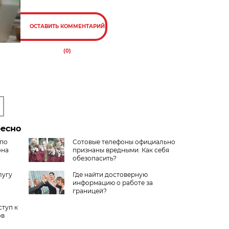
ОСТАВИТЬ КОММЕНТАРИЙ
(0)
ресно
 по
Сотовые телефоны официально
она
признаны вредными. Как себя
обезопасить?
лугу
Где найти достоверную
информацию о работе за
границей?
ступ к
ов