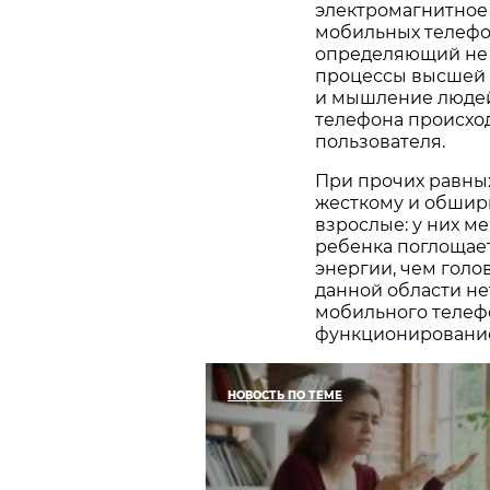
электромагнитное 
мобильных телефон
определяющий не 
процессы высшей 
и мышление людей
телефона происхо
пользователя.
При прочих равных
жесткому и обшир
взрослые: у них м
ребенка поглощает
энергии, чем голо
данной области не
мобильного телеф
функционирование
НОВОСТЬ ПО ТЕМЕ