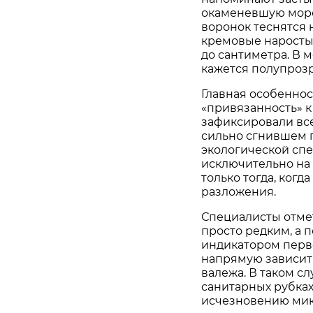
окаменевшую морс
воронок теснятся 
кремовые наросты.
до сантиметра. В 
кажется полупроз
Главная особеннос
«привязанность» к
зафиксировали всег
сильно сгнившем п
экологической спе
исключительно на
только тогда, когд
разложения.
Специалисты отмет
просто редким, а 
индикатором перв
напрямую зависит
валежа. В таком с
санитарных рубках
исчезновению мик