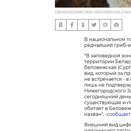
Национальный парк «Беловежская пуща»
В национальном п
редчайший гриб-и
"В заповедной зо
территории Белар
беловежская (Cyphe
вид, который за п
не встречается - 
лишь не подтверж
Нижегородского За
сегодняшний день
существующая и п
обитает в Беловеж
назван", -
сообщает
Внешний вид цифе
напоминают засты