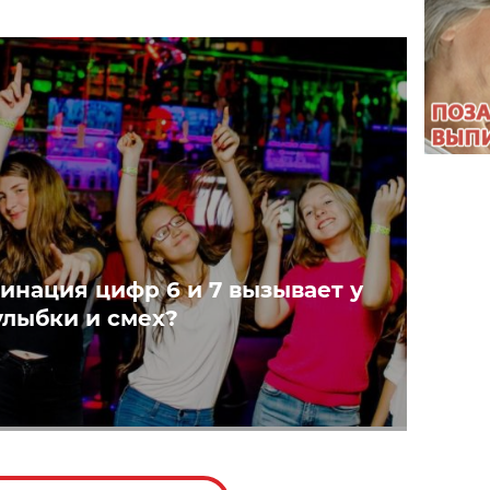
инация цифр 6 и 7 вызывает у
улыбки и смех?