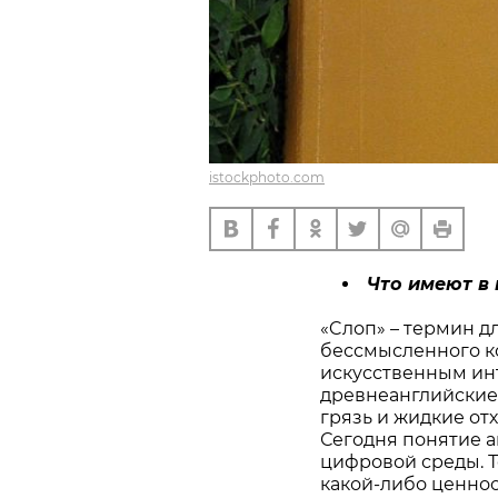
istockphoto.com
Что имеют в 
«Cлоп» – термин д
бессмысленного ко
искусственным инт
древнеанглийские 
грязь и жидкие от
Сегодня понятие а
цифровой среды. Т
какой-либо ценнос