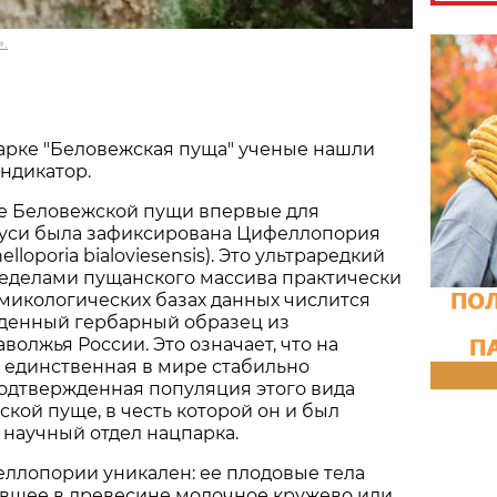
.
арке "Беловежская пуща" ученые нашли
ндикатор.
не Беловежской пущи впервые для
уси была зафиксирована Цифеллопория
lloporia bialoviesensis). Это ультраредкий
ределами пущанского массива практически
в микологических базах данных числится
денный гербарный образец из
волжья России. Это означает, что на
 единственная в мире стабильно
одтвержденная популяция этого вида
ской пуще, в честь которой он и был
научный отдел нацпарка.
ллопории уникален: ее плодовые тела
вшее в древесине молочное кружево или