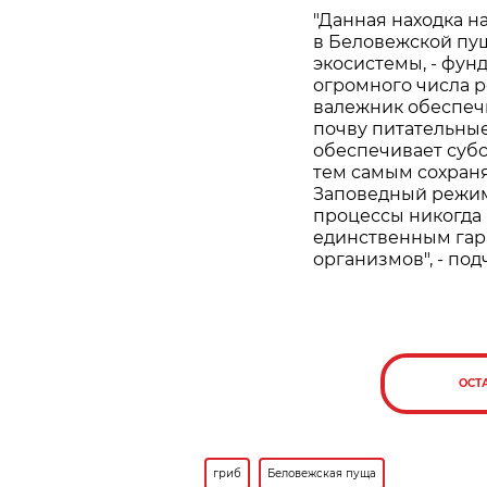
"Данная находка н
в Беловежской пущ
экосистемы, - фун
огромного числа 
валежник обеспечи
почву питательные
обеспечивает суб
тем самым сохран
Заповедный режим
процессы никогда 
единственным гар
организмов", - по
ОСТ
гриб
Беловежская пуща