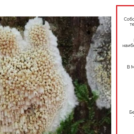
Собо
т
наиб
В 
Б