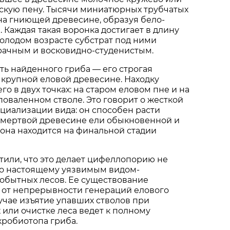
кую пену. Тысячи миниатюрных трубчатых
на гниющей древесине, образуя бело-
 Каждая такая воронка достигает в длину
молодом возрасте субстрат под ними
рачным и восковидно-студенистым.
ть найденного гриба — его строгая
 крупной еловой древесине. Находку
о в двух точках: на старом еловом пне и на
оваленном стволе. Это говорит о жесткой
циализации вида: он способен расти
 мертвой древесине ели обыкновенной и
а она находится на финальной стадии
или, что это делает цифеллопорию не
по настоящему уязвимым видом-
обытных лесов. Ее существование
 от непрерывности генераций елового
лучае изъятие упавших стволов при
 или очистке леса ведет к полному
робиотопа гриба.