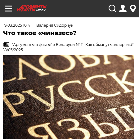
AIF.BY
19.03.2025 10:41
Валерия Сидорчук
Что такое «чиназес»?
"Аргументы и факты" в Беларуси № 11. Как обмануть аллергию?
18/03/2025