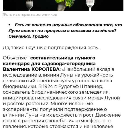
Фото из открытых источников
Есть ли какие-то научные обоснования того, что
Луна влияет на процессы в сельском хозяйстве?
Семченко, Гродно
Да, такие научные подтверждения есть.
Объясняет
составительница лунного
календаря для садовода-огородника
Валентина КОРОЛЕВА
: «Наибольший вклад в
исследование влияния Луны на урожайность
сельскохозяйственных культур внесла школа
биодинамики. В 1924 г. Рудольф Штайнер,
основатель биодинамического земледелия,
инициировал исследования связи между Луной
и ростом растений. Многочисленные
эксперименты получили подтверждение о
влиянии Луны на их всхожесть и рост. Движение
соков в растениях, колебания атмосферного
давления, которые отражаются и на человеке