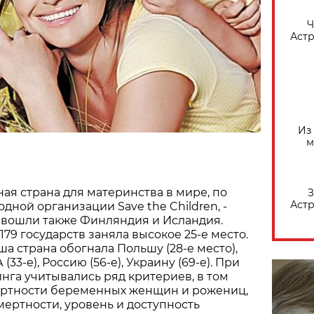
​
Астр
Из
м
ая страна для материнства в мире, по
З
Астр
ной организации Save the Children, -
 вошли также Финляндия и Исландия.
179 государств заняла высокое 25-е место.
ша страна обогнала Польшу (28-е место),
(33-е), Россию (56-е), Украину (69-е). При
нга учитывались ряд критериев, в том
ертности беременных женщин и рожениц,
мертности, уровень и доступность