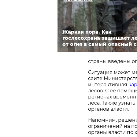
СТАТЬЯ ПО ТЕМЕ
Жаркая пора. Как
гослесохрана защищает л
от огня в самый опасный 
страны введены о
Ситуация может ме
сайте Министерст
интерактивная
кар
лесов. С её помощ
регионах временн
леса. Также узна
органов власти.
Напомним, решение
ограничений на п
органы власти по 