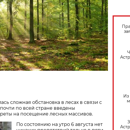
Пра
за
​
Астр
Из
м
ась сложная обстановка в лесах в связи с
о почти по всей стране введены
реты на посещение лесных массивов.
З
По состоянию на утро 6 августа нет
Астр