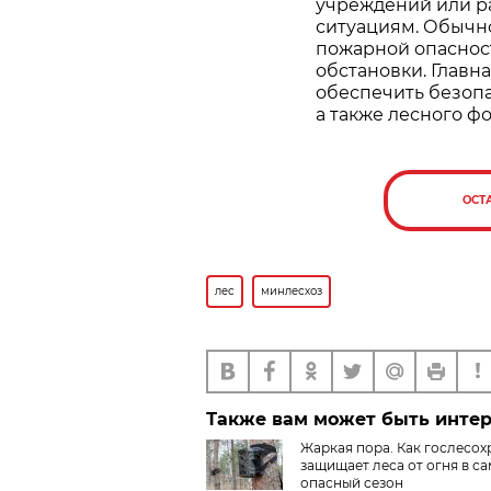
учреждений или р
ситуациям. Обычно
пожарной опаснос
обстановки. Главн
обеспечить безопа
а также лесного фо
ОСТ
лес
минлесхоз
Также вам может быть инте
Жаркая пора. Как гослесох
защищает леса от огня в с
опасный сезон