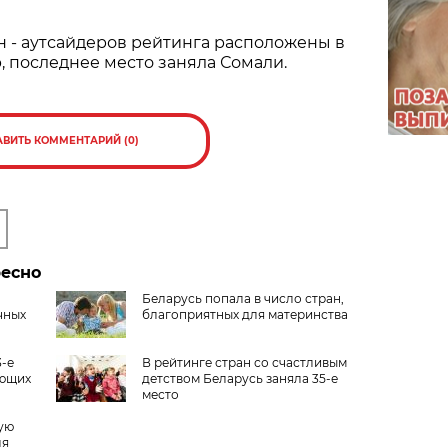
 - аутсайдеров рейтинга расположены в
 последнее место заняла Сомали.
АВИТЬ КОММЕНТАРИЙ (0)
ресно
Беларусь попала в число стран,
чных
благоприятных для материнства
3-е
В рейтинге стран со счастливым
ающих
детством Беларусь заняла 35-е
место
ую
ля