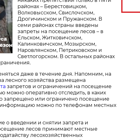
никаких препятствий только в пяти
районах – Берестовицком,
Волковысском, Свислочском,
Дрогичинском и Пружанском. В
семи районах страны введены
запреты на посещение лесов – в
Ельском, Житковичском,
еса
Калинковичском, Мозырском,
сезон
Наровлянском, Петриковском и
Светлогорском. В остальных районах
граничения.
няться даже в течение дня. Напомним, на
ва лесного хозяйства размещена
та
запретов и ограничений на посещение
ью можно оперативно отследить, в каких
о запрещено или ограничено посещение
ть информацию можно по телефонам местных
 о введении и снятии запрета и
осещение лесов принимают местные
ходатайству лесохозяйственных