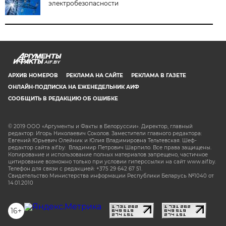
электробезопасности
AIF.BY
АРХИВ НОМЕРОВ
РЕКЛАМА НА САЙТЕ
РЕКЛАМА В ГАЗЕТЕ
ОНЛАЙН-ПОДПИСКА НА ЕЖЕНЕДЕЛЬНИК АИФ
СООБЩИТЬ В РЕДАКЦИЮ ОБ ОШИБКЕ
© 2019 ООО «Аргументы и Факты в Белоруссии». Директор, главный
редактор: Игорь Николаевич Соколов. Заместители главного редактора:
Евгений Юрьевич Олейник и Юлия Владимировна Тельтевская. Шеф-
редактор сайта aif.by: Владимир Петрович Шарпило. Все права защищены.
Копирование и использование полных материалов запрещено, частичное
цитирование возможно только при условии гиперссылки на сайт www.aif.by.
Телефон для связи с редакцией: +375 29 642 67 51.
Свидетельство Министерства информации Республики Беларусь №1040 от
14.01.2010
16+