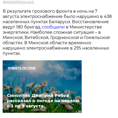
depositphotos.com
В результате грозового фронта в ночь на 7
августа электроснабжение было нарушено в 438
населенных пунктах Беларуси. Восстановление
ведут 180 бригад,
сообщили
в Министерстве
энергетики. Наиболее сложная ситуация – в
Минской, Витебской, Гродненской и Гомельской
областях. В Минской области временно
нарушено электроснабжение в 295 населенных
пунктах.
НОВОСТЬ ПО ТЕМЕ
Синоптик Дмитрий Рябов
рассказал о погоде на неделю
с 3 по 9 августа