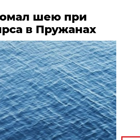
омал шею при
ирса в Пружанах