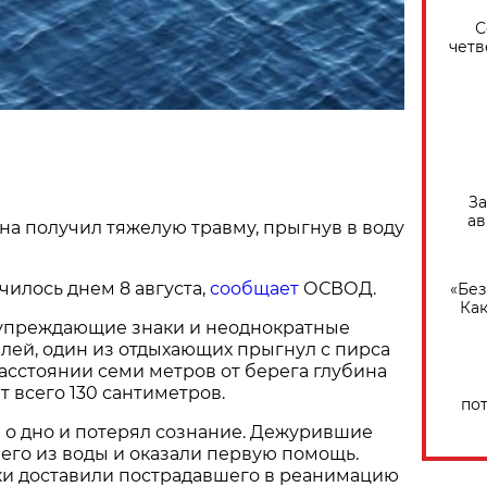
С
четв
За
ав
а получил тяжелую травму, прыгнув в воду
илось днем 8 августа,
сообщает
ОСВОД.
«Без
Как
упреждающие знаки и неоднократные
лей, один из отдыхающих прыгнул с пирса
расстоянии семи метров от берега глубина
т всего 130 сантиметров.
по
 о дно и потерял сознание. Дежурившие
 его из воды и оказали первую помощь.
 доставили пострадавшего в реанимацию