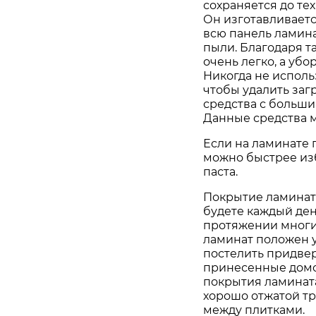
сохраняется до тех
Он изготавливаетс
всю панель ламинат
пыли. Благодаря т
очень легко, а убо
Никогда не исполь
чтобы удалить заг
средства с больш
Данные средства м
Если на ламинате 
можно быстрее из
паста.
Покрытие ламината
будете каждый ден
протяжении многих
ламинат положен у
постелить придвер
принесенные домой
покрытия ламината
хорошо отжатой тр
между плитками.