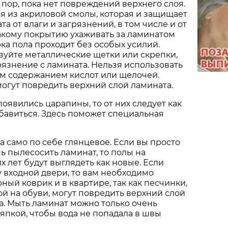
 пор, пока нет повреждений верхнего слоя.
я из акриловой смолы, которая и защищает
а от влаги и загрязнений, в том числе и от
акому покрытию ухаживать за ламинатом
рка пола проходит без особых усилий.
зуйте металлические щетки или скрепки,
рязнение с ламината. Нельзя использовать
им содержанием кислот или щелочей.
огут повредить верхний слой ламината.
появились царапины, то от них следует как
бавиться. Здесь поможет специальная
 само по себе глянцевое. Если вы просто
ь пылесосить ламинат, то полы на
 лет будут выглядеть как новые. Если
 входной двери, то вам необходимо
ный коврик и в квартире, так как песчинки,
 на обуви, могут повредить верхний слой
. Мыть ламинат можно только очень
япкой, чтобы вода не попадала в швы