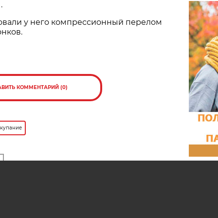
.
овали у него компрессионный перелом
нков.
АВИТЬ КОММЕНТАРИЙ (0)
 купание
ресно
ще в
Можно ли помочить ноги в
для
водоеме, если установлен запрет
на купание?