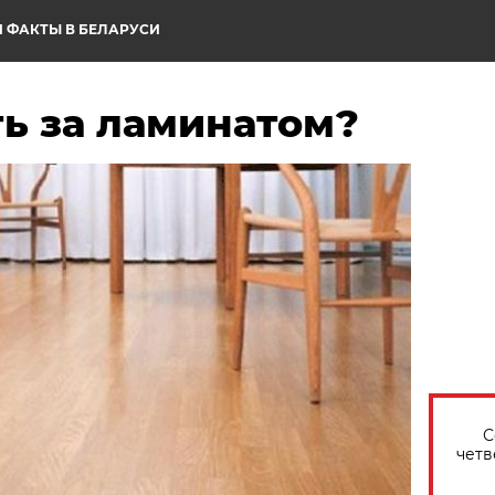
 ФАКТЫ В БЕЛАРУСИ
ь за ламинатом?
С
четв