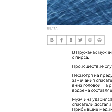
БЕЛТА
В Пружанах мужчин
с пирса.
Происшествие случ
Несмотря на пред
замечания спасате
вниз головой. На 
водоема составляе
Мужчина ударился
спасатели достали
Прибывшие медики