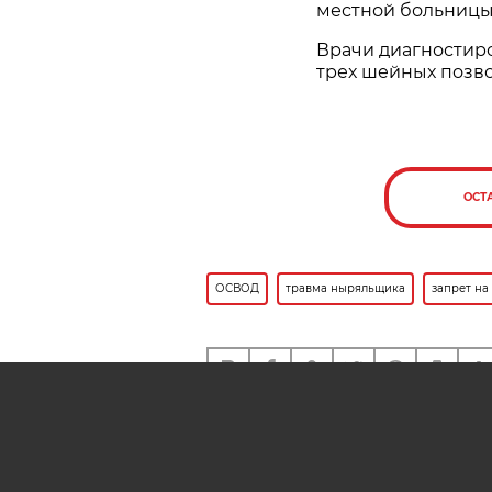
местной больницы
Врачи диагностир
трех шейных позво
ОСТ
ОСВОД
травма ныряльщика
запрет на
Также вам может быть инте
На Цнянском водохранили
Минске протестируют ИИ 
спасения людей