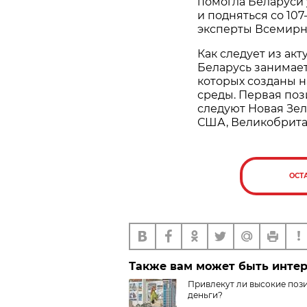
помогла Беларуси
и подняться со 10
эксперты Всемирн
Как следует из акт
Беларусь занимает 
которых созданы 
среды. Первая поз
следуют Новая Зела
США, Великобрита
ОСТ
Также вам может быть инте
Привлекyт ли высокие поз
деньги?