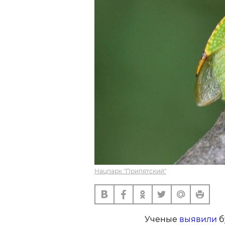
Нацпарк "Припятский"
Ученые
выявили
б