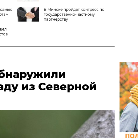
 самых
В Минске пройдёт конгресс по
ютам
государственно-частному
партнёрству
шел
стов
обнаружили
аду из Северной