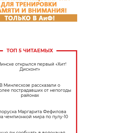
ТОП 5 ЧИТАЕМЫХ
Минске открылся первый «Хит!
Дисконт»
В Минлесхозе рассказали о
олее пострадавших от непогоды
районах
лоруска Маргарита Фефилова
ла чемпионкой мира по пулу-10
жно ли сообщать в водоканал,