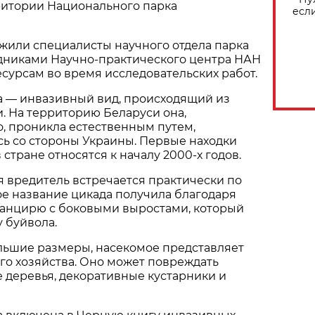
ритории Национального парка
есл
жили специалисты научного отдела парка
удниками Научно-практического центра НАН
сурсам во время исследовательских работ.
а — инвазивный вид, происходящий из
. На территорию Беларуси она,
, проникла естественным путем,
ь со стороны Украины. Первые находки
 стране относятся к началу 2000-х годов.
 вредитель встречается практически по
ое название цикада получила благодаря
панцирю с боковыми выростами, который
 буйвола.
льшие размеры, насекомое представляет
ого хозяйства. Оно может повреждать
 деревья, декоративные кустарники и