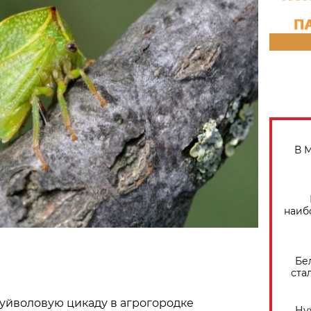
В 
наиб
Бе
ста
уйволовую цикаду в агрогородке
Ну