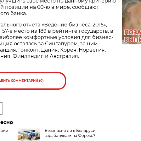
 улучшить своё место по данному критерию
7-й позиции на 60-ю в мире, сообщают
ого банка.
уального отчёта «Ведение бизнеса-2015»,
57-е место из 189 в рейтинге государств, в
наиболее комфортные условия для бизнес-
иция осталась за Сингапуром, за ним
ндия, Гонконг, Дания, Корея, Норвегия,
ния, Финляндия и Австралия.
АВИТЬ КОММЕНТАРИЙ (0)
ресно
иции
Безопасно ли в Беларуси
зарабатывать на Форекс?