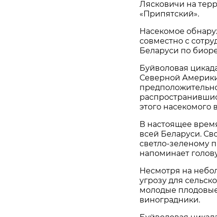
Лясковичи на тер
«Припятский».
Насекомое обнару
совместно с сотр
Беларуси по биоре
Буйволовая цикад
Северной Америки
предположительно
распространившис
этого насекомого в
В настоящее время
всей Беларуси. Св
светло-зеленому 
напоминает голову
Несмотря на небо
угрозу для сельск
молодые плодовые
виноградники.