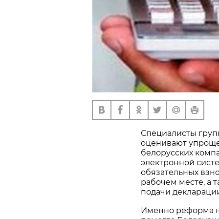
Специалисты груп
оценивают упроще
белорусских компа
электронной сист
обязательных взно
рабочем месте, а 
подачи декларации
Именно реформа н