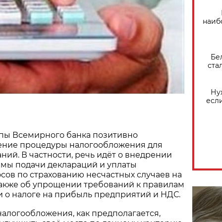
наиб
Бе
ста
Ну
есл
пы Всемирного банка позитивно
ние процедуры налогообложения для
ний. В частности, речь идёт о внедрении
емы подачи деклараций и уплаты
сов по страхованию несчастных случаев на
также об упрощении требований к правилам
 о налоге на прибыль предприятий и НДС.
алогообложения, как предполагается,