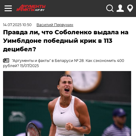
AIF.BY
14.07.2025 10:50
Василий Первунин
Правда ли, что Соболенко выдала на
Уимблдоне победный крик в 113
децибел?
"Аргументы и факты" в Беларуси № 28. Как сэкономить 400
рублей? 15/07/2025