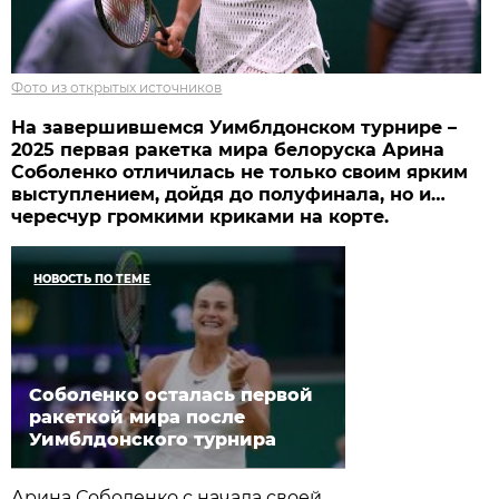
Фото из открытых источников
На завершившемся Уимблдонском турнире –
2025 первая ракетка мира белоруска Арина
Соболенко отличилась не только своим ярким
выступлением, дойдя до полуфинала, но и…
чересчур громкими криками на корте.
НОВОСТЬ ПО ТЕМЕ
Соболенко осталась первой
ракеткой мира после
Уимблдонского турнира
Арина Соболенко с начала своей